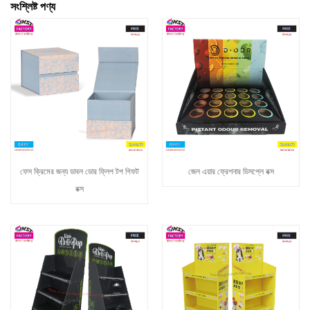
সংশ্লিষ্ট পণ্য
ফেস ক্রিমের জন্য ডাবল ডোর ফ্লিপ টপ গিফট
জেল এয়ার ফ্রেশনার ডিসপ্লে বক্স
বক্স