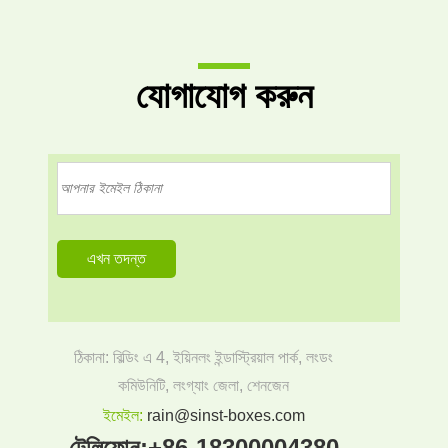
যোগাযোগ করুন
ঠিকানা: বিল্ডিং এ 4, ইয়িনলং ইন্ডাস্ট্রিয়াল পার্ক, লংডং
কমিউনিটি, লংগ্যাং জেলা, শেনজেন
ইমেইল:
rain@sinst-boxes.com
টেলিফোন:
+86-18300004380