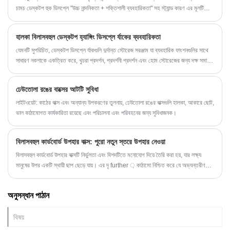
চামচ ডেস্কটপ হুক ডিসপ্লে "উচ্চ নান্দনিকতা + শক্তিশালী ব্যবহারিকতা" সহ স্ট্যান্ড কারণ এর মূলটি
রান্নাঘর এবং খুচরা দৃশ্যে "ডিসপ্লের নতুন প্রিয়" হয়ে উঠছে।
হালকা বিলাসবহুল ডেস্কটপ হ্যাঙ্গিং ডিসপ্লে র্যাকের ব্যবহারিকতা
যেমনটি সুপরিচিত, ডেস্কটপ ডিসপ্লে র্যাকগুলি দুর্দান্ত স্টোরেজ সরঞ্জাম যা ব্যবহারিক ফাংশনগুলির সাথে
সাধারণ নকশাকে একত্রিত করে, খুচরা প্রদর্শন, প্রদর্শনী প্রদর্শন এবং হোম স্টোরেজের জন্য দক্ষ সমাধান
সরবরাহ করে। পণ্যটি নান্দনিকতা এবং স্থায়িত্বের সংমিশ্রণ করে, ব্র্যান্ডগুলি তাদের ভিজ্যুয়াল বিপণনের
কার্যকারিতা বাড়াতে সহায়তা করে, বহু দৃশ্যের অভিযোজনকে সমর্থন করে।
ঢেউতোলা রঙের বাক্সের আটটি সুবিধা
লাইটওয়েট: কাঠের বাক্স এবং অন্যান্য উপকরণের তুলনায়, ঢেউতোলা রঙের বাক্সগুলি হালকা, আকারে ছোট,
ভাল কাঠামোগত কার্যকারিতা রয়েছে এবং পরিচালনা এবং পরিবহনের জন্য সুবিধাজনক।
বিলাসবহুল কার্ডবোর্ড উপহার বাক্স: পুরো নতুন স্তরে উপহার নেওয়া
বিলাসবহুল কার্ডবোর্ড উপহার বাক্সটি নির্ভুলতা এবং বিশদটিতে মনোযোগ দিয়ে তৈরি করা হয়, যার লক্ষ্য
মানুষের উপর একটি স্থায়ী ছাপ ছেড়ে যায়। এর দৃ further ় কাঠামো নিশ্চিত করে যে অভ্যন্তরীণ
উপহারগুলি পরিবহণের সময় ভালভাবে সুরক্ষিত রয়েছে, অন্যদিকে এর সুন্দর উপস্থিতি প্রাপকের কাছে
প্রত্যাশা এবং উত্তেজনা যুক্ত করে।
অনুসন্ধান পাঠান