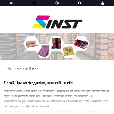
>
পণ্য
>
আই ক্রিম বক্স
বাড়ি
চীন আই ক্রিম বক্স প্রস্তুতকারক, সরবরাহকারী, কারখানা
সিনস্ট চীনের একটি পেশাদার নির্মাতা এবং সরবরাহকারী। আমাদের কারখানা চায়না পেপার ব্যাগ, কার্ডবোর্ড ডিসপ্লে
স্ট্যান্ড, পেপার বক্স ইত্যাদি প্রদান করে। চরম নকশা, মানসম্পন্ন কাঁচামাল, উচ্চ কার্যকারিতা এবং
প্রতিযোগীতামূলক মূল্য প্রতিটি গ্রাহক চায় এবং এটিই আমরা আপনাকে অফার করতে পারি। আমরা উচ্চ মানের,
যুক্তিসঙ্গত মূল্য এবং নিখুঁত পরিষেবা গ্রহণ করি।