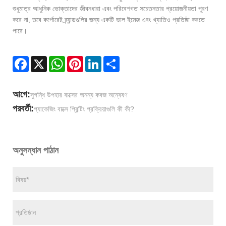
শুধুমাত্র আধুনিক ভোক্তাদের জীবনধারা এবং পরিবেশগত সচেতনতার প্রয়োজনীয়তা পূরণ
করে না, তবে কর্পোরেট ব্র্যান্ডগুলির জন্য একটি ভাল ইমেজ এবং খ্যাতিও প্রতিষ্ঠা করতে
পারে।
Facebook
X
WhatsApp
Pinterest
LinkedIn
Share
আগে:
সুগন্ধি উপহার বাক্সের অনন্য কবজ অন্বেষণ
পরবর্তী:
প্যাকেজিং বাক্সে প্রিন্টিং প্রক্রিয়াগুলি কী কী?
অনুসন্ধান পাঠান