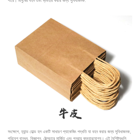
পারে। মানুষের বহন এবং ব্যবহার করার জন্য সুবিধাজনক.
সংক্ষেপে, হ্যান্ড হোল্ড হল একটি সাধারণ প্যাকেজিং পদ্ধতি যা বহন করার জন্য সুবিধাজনক,
পরিবেশ বান্ধব, বিজ্ঞাপন, টেক্সচারে মার্জিত এবং পুনরায় ব্যবহারযোগ্য। এই বৈশিষ্ট্যগুলি