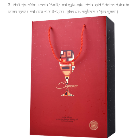
3. গিফট প্যাকেজিং: চমৎকার ডিজাইন করা হ্যান্ড-হোল্ড পেপার ব্যাগ উপহারের প্যাকেজিং
হিসেবে ব্যবহার করা যেতে পারে উপহারের সৌন্দর্য এবং অনুষ্ঠানকে বাড়িয়ে তুলতে।