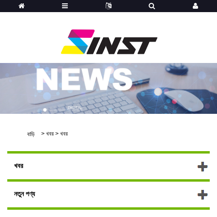
>
খবর
>
খবর
বাড়ি
খবর
নতুন পণ্য