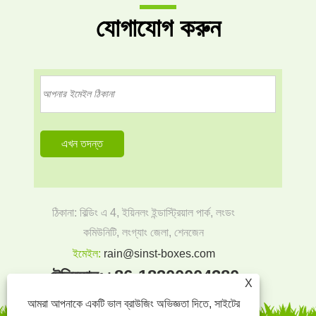
যোগাযোগ করুন
ঠিকানা: বিল্ডিং এ 4, ইয়িনলং ইন্ডাস্ট্রিয়াল পার্ক, লংডং
কমিউনিটি, লংগ্যাং জেলা, শেনজেন
ইমেইল:
rain@sinst-boxes.com
টেলিফোন:
+86-18300004380
X
আমরা আপনাকে একটি ভাল ব্রাউজিং অভিজ্ঞতা দিতে, সাইটের