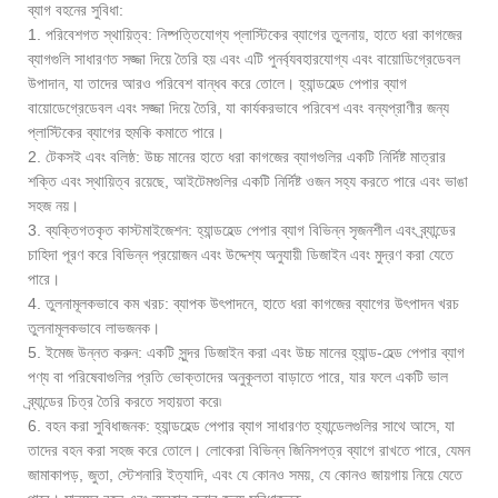
ব্যাগ বহনের সুবিধা:
1. পরিবেশগত স্থায়িত্ব: নিষ্পত্তিযোগ্য প্লাস্টিকের ব্যাগের তুলনায়, হাতে ধরা কাগজের
ব্যাগগুলি সাধারণত সজ্জা দিয়ে তৈরি হয় এবং এটি পুনর্ব্যবহারযোগ্য এবং বায়োডিগ্রেডেবল
উপাদান, যা তাদের আরও পরিবেশ বান্ধব করে তোলে। হ্যান্ডহেল্ড পেপার ব্যাগ
বায়োডেগ্রেডেবল এবং সজ্জা দিয়ে তৈরি, যা কার্যকরভাবে পরিবেশ এবং বন্যপ্রাণীর জন্য
প্লাস্টিকের ব্যাগের হুমকি কমাতে পারে।
2. টেকসই এবং বলিষ্ঠ: উচ্চ মানের হাতে ধরা কাগজের ব্যাগগুলির একটি নির্দিষ্ট মাত্রার
শক্তি এবং স্থায়িত্ব রয়েছে, আইটেমগুলির একটি নির্দিষ্ট ওজন সহ্য করতে পারে এবং ভাঙা
সহজ নয়।
3. ব্যক্তিগতকৃত কাস্টমাইজেশন: হ্যান্ডহেল্ড পেপার ব্যাগ বিভিন্ন সৃজনশীল এবং ব্র্যান্ডের
চাহিদা পূরণ করে বিভিন্ন প্রয়োজন এবং উদ্দেশ্য অনুযায়ী ডিজাইন এবং মুদ্রণ করা যেতে
পারে।
4. তুলনামূলকভাবে কম খরচ: ব্যাপক উৎপাদনে, হাতে ধরা কাগজের ব্যাগের উৎপাদন খরচ
তুলনামূলকভাবে লাভজনক।
5. ইমেজ উন্নত করুন: একটি সুন্দর ডিজাইন করা এবং উচ্চ মানের হ্যান্ড-হেল্ড পেপার ব্যাগ
পণ্য বা পরিষেবাগুলির প্রতি ভোক্তাদের অনুকূলতা বাড়াতে পারে, যার ফলে একটি ভাল
ব্র্যান্ডের চিত্র তৈরি করতে সহায়তা করে৷
6. বহন করা সুবিধাজনক: হ্যান্ডহেল্ড পেপার ব্যাগ সাধারণত হ্যান্ডেলগুলির সাথে আসে, যা
তাদের বহন করা সহজ করে তোলে। লোকেরা বিভিন্ন জিনিসপত্র ব্যাগে রাখতে পারে, যেমন
জামাকাপড়, জুতা, স্টেশনারি ইত্যাদি, এবং যে কোনও সময়, যে কোনও জায়গায় নিয়ে যেতে