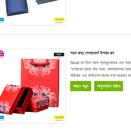
গয়না জন্য পেপারবোর্ড উপহার বক্স
Sinst হল চীনে গয়না প্রস্তুতকারক এবং সরবরা
"গুণমানের দ্বারা বেঁচে থাকা, ব্যবস্থাপনার দ্
পরিষেবা এবং সর্বোত্তম মানের পণ্য সরবরাহ কর
আরও পড়ুন
অনুসন্ধান পাঠান