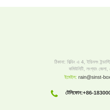
ঠিকানা: বিল্ডিং এ 4, ইয়িনলং ইন্ডাস্ট
কমিউনিটি, লংগ্যাং জেলা,
ইমেইল:
rain@sinst-bo
টেলিফোন:
+86-18300