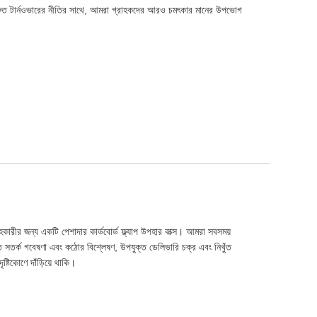
্তু দ্রুত টার্নওভারের নীতির সাথে, আমরা গ্রাহকদের আরও চমৎকার মানের উপভোগ
কারীর জন্য একটি পেশাদার কার্ডবোর্ড ফ্ল্যাপ উপহার বাক্স। আমরা সবসময়
েটাতে সতর্ক গবেষণা এবং কঠোর বিশ্লেষণ, উপযুক্ত ডেলিভারি চক্র এবং নিখুঁত
ষ্টিকোণে দাঁড়িয়ে থাকি।