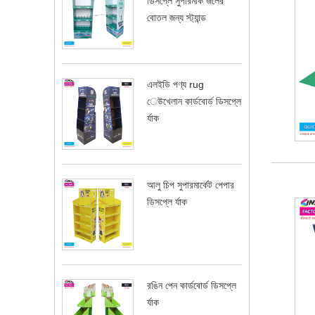
ডিসপ্লে সুপারমার্ক জলের
বোতল জন্য স্ট্যান্ড
এলইডি পণ্য rug
েউখেলান কার্ডবোর্ড ডিসপ্লে
র্যাক
আলু চিপ সুপারমার্কেট পেপার
ডিসপ্লে র্যাক
রঙিন পেন কার্ডবোর্ড ডিসপ্লে
র্যাক