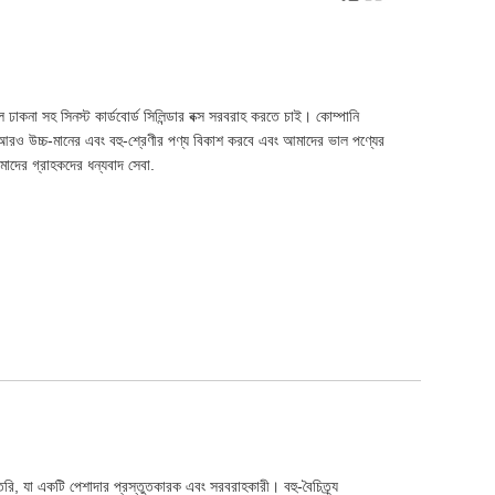
ঢাকনা সহ সিনস্ট কার্ডবোর্ড সিলিন্ডার বক্স সরবরাহ করতে চাই। কোম্পানি
আরও উচ্চ-মানের এবং বহু-শ্রেণীর পণ্য বিকাশ করবে এবং আমাদের ভাল পণ্যের
াদের গ্রাহকদের ধন্যবাদ সেবা.
ে তৈরি, যা একটি পেশাদার প্রস্তুতকারক এবং সরবরাহকারী। বহু-বৈচিত্র্য