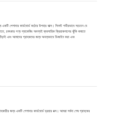
য একটি পেশাদার কার্ডবোর্ড কঠোর উপহার বাক্স। সিনস্ট গভীরভাবে সচেতন যে
ে, চমৎকার পণ্য প্যাকেজিং অবশ্যই ব্যবসায়িক ক্রিয়াকলাপের ঝুঁকি কমাতে
তে দাঁড়াই এবং আমাদের গ্রাহকদের জন্য অনন্যভাবে ডিজাইন করা এবং
কারীর জন্য একটি পেশাদার কার্ডবোর্ড ড্রয়ার বক্স। আমরা সর্বদা শেষ গ্রাহকের