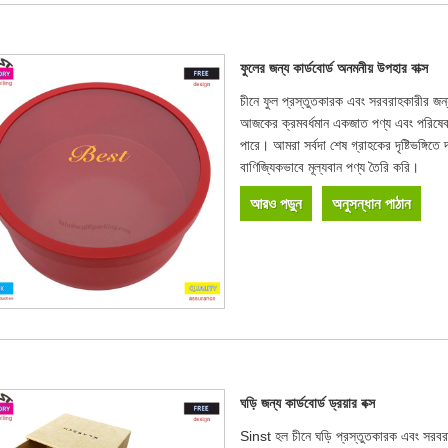
ফুলের জন্য কার্ডবোর্ড অনমনীয় উপহার বাক্স
চীনে ফুল প্রস্তুতকারক এবং সরবরাহকারীর জন্
আজকের ক্রমবর্ধমান একজাত পণ্য এবং পরিষেবাত
পারে। আমরা সর্বদা শেষ গ্রাহকের দৃষ্টিভঙ্গি
বাণিজ্যিকভাবে মূল্যবান পণ্য তৈরি করি।
আরও পড়ুন
অনুসন্ধান পাঠান
ঘড়ি জন্য কার্ডবোর্ড ড্রয়ার বক্স
Sinst হল চীনে ঘড়ি প্রস্তুতকারক এবং সরবরাহ