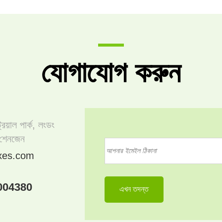
যোগাযোগ করুন
্রিয়াল পার্ক, লংডং
 শেনজেন
xes.com
004380