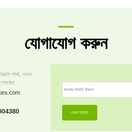
যোগাযোগ করুন
্রিয়াল পার্ক, লংডং
 শেনজেন
xes.com
004380