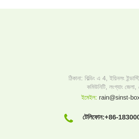
ঠিকানা: বিল্ডিং এ 4, ইয়িনলং ইন্ডাস্ট
কমিউনিটি, লংগ্যাং জেলা,
ইমেইল:
rain@sinst-bo
টেলিফোন:
+86-18300