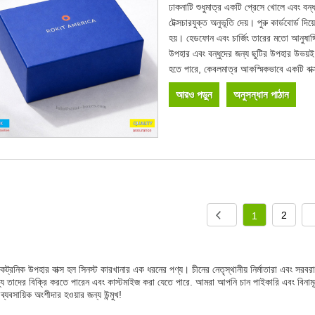
ঢাকনাটি শুধুমাত্র একটি প্রেসে খোলে এবং বন
টেক্সচারযুক্ত অনুভূতি দেয়। পুরু কার্ডবোর্ড 
হয়। হেডফোন এবং চার্জিং তারের মতো আনুষাঙ্
উপহার এবং বন্ধুদের জন্য ছুটির উপহার উভয়ই উ
হতে পারে, কেবলমাত্র আকস্মিকভাবে একটি বাক্
আরও পড়ুন
অনুসন্ধান পাঠান
2
1
েকট্রনিক উপহার বাক্স হল সিনস্ট কারখানার এক ধরনের পণ্য। চীনের নেতৃস্থানীয় নির্মাতারা এবং
্যে তাদের বিক্রি করতে পারেন এবং কাস্টমাইজ করা যেতে পারে. আমরা আপনি চান পাইকারি এবং বিনাম
দী ব্যবসায়িক অংশীদার হওয়ার জন্য উন্মুখ!