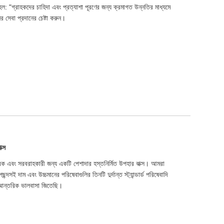
ল: "গ্রাহকদের চাহিদা এবং প্রত্যাশা পূরণের জন্য ক্রমাগত উন্নতির মাধ্যমে
ের সেবা প্রদানের চেষ্টা করুন।
ক্স
কারক এবং সরবরাহকারী জন্য একটি পেশাদার হস্তনির্মিত উপহার বাক্স। আমরা
সই দাম এবং উচ্চমানের পরিষেবাগুলির তিনটি দুর্দান্ত স্ট্যান্ডার্ড পরিষেবাদি
ি আন্তরিক ভালবাসা জিতেছি।