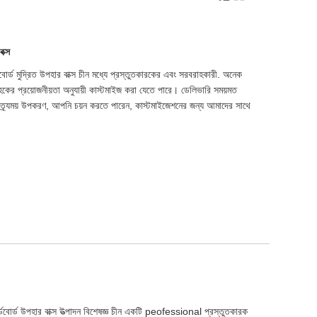
বক্স
্ডবোর্ড মুদ্রিত উপহার বাক্স চীন মধ্যে প্রস্তুতকারকের এবং সরবরাহকারী. অনেক
কের প্রয়োজনীয়তা অনুযায়ী কাস্টমাইজ করা যেতে পারে। ডেলিভারি সময়মত
বৈচিত্র্যময় উপকরণ, আপনি চয়ন করতে পারেন, কাস্টমাইজেশনের জন্য আমাদের সাথে
ডবোর্ড উপহার বাক্স উত্পাদন বিশেষজ্ঞ চীন একটি peofessional প্রস্তুতকারক