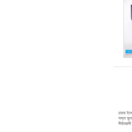
চায়না ইল
সস্তা মূল
দীর্ঘমেয়া