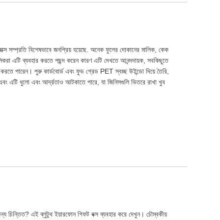
াক্স সম্প্রতি বিশেষভাবে জনপ্রিয় হয়েছে. অনেক ফুলের দোকানের মালিক, কেক
ালিকরা এটি ব্যবহার করতে পছন্দ করেন কারণ এটি দেখতে আনন্দদায়ক, সবকিছুতে
 করতে পারেন। পুরু কার্ডবোর্ড এবং ফুড গ্রেড PET স্বচ্ছ উইন্ডো দিয়ে তৈরি,
় এবং এটি ধুলো এবং আর্দ্রতাও আটকাতে পারে, যা জিনিসগুলি ভিতরে রাখা খুব
ন্য চিন্তিত? এই ব্লুটুথ ইয়ারফোন গিফট বক্স ব্যবহার করে দেখুন। চৌম্বকীয়