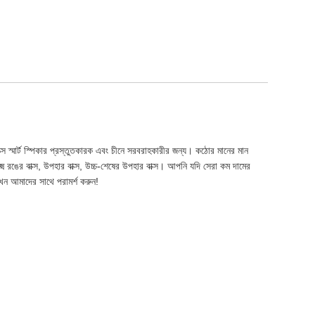
্স স্মার্ট স্পিকার প্রস্তুতকারক এবং চীনে সরবরাহকারীর জন্য। কঠোর মানের মান
্ষ্ম রঙের বাক্স, উপহার বাক্স, উচ্চ-শেষের উপহার বাক্স। আপনি যদি সেরা কম দামের
ন, এখন আমাদের সাথে পরামর্শ করুন!