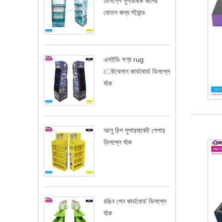
ডিসপ্লে সুপারমার্ক জলের
বোতল জন্য স্ট্যান্ড
এলইডি পণ্য rug
েউখেলান কার্ডবোর্ড ডিসপ্লে
র্যাক
আলু চিপ সুপারমার্কেট পেপার
ডিসপ্লে র্যাক
রঙিন পেন কার্ডবোর্ড ডিসপ্লে
র্যাক