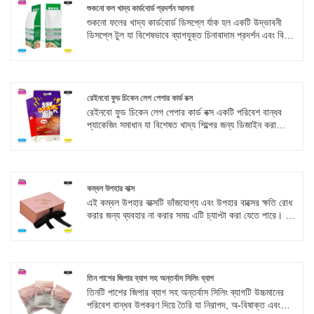
শুকনো ফল খাদ্য কার্ডবোর্ড প্রদর্শন আলনা
শুকনো ফলের খাদ্য কার্ডবোর্ড ডিসপ্লে র্যাক হল একটি উদ্ভাবনী
ডিসপ্লে টুল যা বিশেষভাবে ব্যাগযুক্ত চিনাবাদাম প্রদর্শন এবং বিক্রি
করার জন্য ডিজাইন করা হয়েছে। উচ্চ-মানের উচ্চ-শক্তির
কার্ডবোর্ড দিয়ে তৈরি, গঠনটি স্থিতিশীল এবং চেহারাটি সূক্ষ্ম, যা
কার্যকরভাবে ভোক্তাদের মনোযোগ আকর্ষণ করতে পারে।
রেইনবো ফুড চিকেন লেগ পেপার কার্ড বক্স
রেইনবো ফুড চিকেন লেগ পেপার কার্ড বক্স একটি পরিবেশ বান্ধব
প্যাকেজিং সমাধান যা বিশেষত খাদ্য শিল্পের জন্য ডিজাইন করা
হয়েছে। এটি লোড-ভারবহন এবং তেল প্রতিরোধের বিষয়টি নিশ্চিত
করতে খাদ্য গ্রেড ক্রাফ্ট পেপার এবং উচ্চ-শক্তি rug েউখেলান
কাগজের একটি যৌগিক প্রক্রিয়া ব্যবহার করে। বাক্সটি একটি সংহত
বাকল ডিজাইন গ্রহণ করে, যার জন্য আঠালো বন্ধনের প্রয়োজন হয়
না এবং দ্রুত একত্রিত হয়ে দ্রুত হিমশীতল, ভাজা এবং অন্যান্য
কম্বল উপহার বাক্স
পরিস্থিতিতে মানিয়ে নেওয়া যায়।
এই কম্বল উপহার বাক্সটি ভাঁজযোগ্য এবং উপহার বাক্সের ক্ষতি রোধ
করার জন্য ব্যবহার না করার সময় এটি চ্যাপ্টা করা যেতে পারে। ঘন
করা উপহার বাক্সের কাঠামো তাপমাত্রায় লক করতে পারে এবং
শ্বাস-প্রশ্বাস প্রদান করতে পারে, এটি সমস্ত ঋতুর জন্য উপযুক্ত
করে তোলে। উপহার বাক্সটি উদ্ভাবনী ভাঁজ নকশা গ্রহণ করে,
কর্পোরেট বার্ষিক সভা, উদ্বোধনী উপহার, গ্রাহকের প্রশংসা এবং
অন্যান্য পরিস্থিতিতে জন্য উপযুক্ত।
তিন পাশের জিপার ব্যাগ সহ অন্তর্বাস সিলিং ব্যাগ
তিনটি পাশের জিপার ব্যাগ সহ অন্তর্বাস সিলিং ব্যাগটি উচ্চমানের
পরিবেশ বান্ধব উপকরণ দিয়ে তৈরি যা নিরাপদ, অ-বিষাক্ত এবং