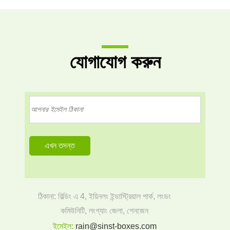
যোগাযোগ করুন
ঠিকানা: বিল্ডিং এ 4, ইয়িনলং ইন্ডাস্ট্রিয়াল পার্ক, লংডং
কমিউনিটি, লংগ্যাং জেলা, শেনজেন
ইমেইল:
rain@sinst-boxes.com