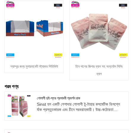
শ্যাম্পুর জন্য সুপারমার্কেট স্ট্যাকড পিডিকিউ
তিন পাশের জিপার ব্যাগ সহ অন্তর্বাস সিলিং
ব্যাগ
গরম পণ্য
গোলাপী দুই-স্তর প্রসাধনী প্রদর্শন রাক
Sinst হল একটি পেশাদার গোলাপী টু-টায়ার কসমেটিক ডিসপ্লে
র্যাক প্রস্তুতকারক এবং চীনে সরবরাহকারী। উচ্চ-কঠোরতা
ঢেউতোলা কাগজ ব্যবহার করে, কাঠামো দৃঢ়, মুদ্রণ প্রক্রিয়াটি সূক্ষ্ম,
হ্রাসের মাত্রা বেশি এবং রঙ উজ্জ্বল। সর্বদা গ্রাহকের চাহিদা থেকে
শুরু করুন, ব্র্যান্ড দৃশ্য বিপণনের জন্য ব্র্যান্ড বিপণনকে শক্তিশালী
করুন, আপনার অর্ডারকে স্বাগত জানাই!