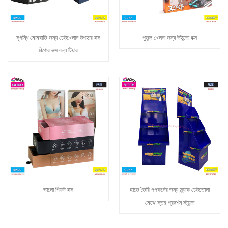
সুগন্ধি মোমবাতি জন্য ঢেউখেলান উপহার বক্স
পুতুল খেলনা জন্য উইন্ডো বক্স
জিপার বক্স বন্ধ টিয়ার
ভালো গিফট বক্স
হাতে তৈরি পপকর্নের জন্য স্ন্যাক ঢেউতোলা
মেঝে স্তর প্রদর্শন স্ট্যান্ড