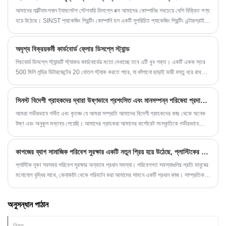
যা ব্র্যান্ড টার্মিনাল বিক্রিতে উল্লেখযোগ্য বৃদ্ধি ঘটায়।
আমাদের মাল্টিফাংশনাল ট্যাবলেটপ স্টেশনারি ডিসপ্লে বক্স আমাদের কোম্পানির সবচেয়ে বেশি বিক্রিত পণ্য
হয়ে উঠেছে। SINST প্যাকেজিং প্রিন্টিং কোম্পানি হল একটি সুপরিচিত প্যাকেজিং প্রিন্টিং এন্টারপ্রাইজ
যা বিশ্বব্যাপী খুচরা ক্রেতা এবং দোকান মালিকদের পরিষেবা প্রদান করে।
অদৃশ্য বিক্রয়কর্মী কার্ডবোর্ড ফ্লোর ডিসপ্লে স্ট্যান্ড
পিচবোর্ড ডিসপ্লে স্ট্যান্ডটি স্ট্যাকড কার্ডবোর্ডের মতো দেখাচ্ছে তবে এটি খুব শক্ত। একটি একক স্তর
500 মিলি লন্ড্রি ডিটারজেন্টের 20 বোতল স্ট্যাক করতে পারে, যা কাঁপানো ছাড়াই ভারী বস্তু ধরে রাখতে
পারে। এই ডিসপ্লে র্যাকটি rug েউখেলান দেয়াল দিয়ে ঘন করা হয় এবং পৃষ্ঠের জলরোধী স্তর দিয়ে
লেপযুক্ত। মাঝেমধ্যে, এটি সুপারমার্কেটে কিছু জল ছিটিয়ে এবং এটি মুছে ফেলার মাধ্যমে ব্যবহার করা
সিনস্ট বিদেশী গ্রাহকদের দ্বারা উষ্ণভাবে প্রশংসিত এবং মানসম্পন্ন পরিষেবা প্রদানের জন্য প্রতিশ্রুতিবদ্ধ
যেতে পারে।
আমরা গভীরভাবে গর্বিত এবং কৃতজ্ঞ যে আমরা সম্প্রতি আমাদের বিদেশী গ্রাহকদের কাছ থেকে অনেক
উষ্ণ এবং অনুকূল মন্তব্য পেয়েছি। আমাদের গ্রাহকরা আমাদের কর্পোরেট সংস্কৃতিকে গভীরভাবে
চিনতে পেরেছেন, এবং তারা দেখেছেন যে আমরা আমাদের গ্রাহকদের চমৎকার পরিষেবা এবং মানসম্পন্ন
পণ্য সরবরাহ করার জন্য সর্বদা সততা, পেশাদারিত্ব এবং উদ্ভাবনের ধারণাগুলিকে সমর্থন করে চলেছি।
কাগজের ব্যাগ সামাজিক পরিবেশ সুরক্ষার একটি নতুন প্রিয় হয়ে উঠেছে, প্লাস্টিকের ব্যাগ দিয়ে বর্জ্যের যুগকে বিদায় জানাচ্ছে
প্লাস্টিক দূষণ সবসময় পরিবেশ সুরক্ষার অন্যতম প্রধান সমস্যা। পরিবেশগত সমস্যাগুলির প্রতি মানুষের
মনোযোগ বৃদ্ধির সাথে, কেনাকাটা থেকে পরিবর্তন করা আমাদের সামনে একটি প্রধান কাজ। সাম্প্রতিক
বছরগুলিতে, কাগজের ব্যাগগুলি তাদের পরিবেশগতভাবে বন্ধুত্বপূর্ণ এবং পুনর্ব্যবহারযোগ্য বৈশিষ্ট্যগুলির
কারণে লোকেরা পছন্দ করেছে।
অনুসন্ধান পাঠান