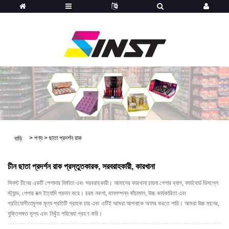
>
পণ্য
>
ছাতা প্রদর্শন রাক
বাড়ি
চীন ছাতা প্রদর্শন রাক প্রস্তুতকারক, সরবরাহকারী, কারখানা
সিনস্ট চীনের একটি পেশাদার নির্মাতা এবং সরবরাহকারী। আমাদের কারখানা চায়না পেপার ব্যাগ, কার্ডবোর্ড ডিসপ্লে
স্ট্যান্ড, পেপার বক্স ইত্যাদি প্রদান করে। চরম নকশা, মানসম্পন্ন কাঁচামাল, উচ্চ কার্যকারিতা এবং
প্রতিযোগীতামূলক মূল্য প্রতিটি গ্রাহক চায় এবং এটিই আমরা আপনাকে অফার করতে পারি। আমরা উচ্চ মানের,
যুক্তিসঙ্গত মূল্য এবং নিখুঁত পরিষেবা গ্রহণ করি।