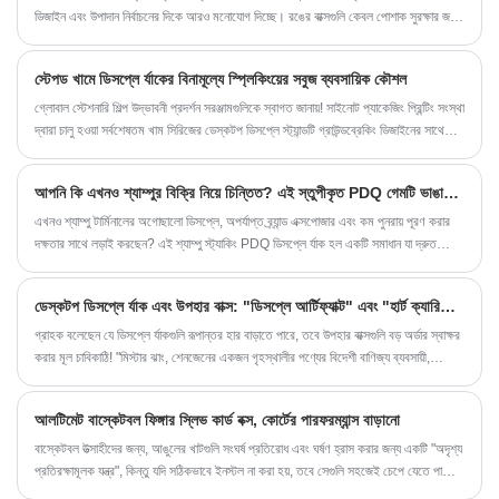
ডিজাইন এবং উপাদান নির্বাচনের দিকে আরও মনোযোগ দিচ্ছে। রঙের বাক্সগুলি কেবল পোশাক সুরক্ষার জন্য
সরঞ্জাম নয়, ব্র্যান্ডগুলিকে প্রদর্শন করার এবং ভোক্তাদের আকৃষ্ট করার একটি উপায়ও। রঙের বাক্সগুলির
আপডেট এবং প্রতিস্থাপন আজকের বাজারে পোশাকের প্যাকেজিং রঙের বাক্সগুলিকে উজ্জ্বল করে
স্টেপড খামে ডিসপ্লে র্যাকের বিনামূল্যে স্প্লিকিংয়ের সবুজ ব্যবসায়িক কৌশল
তুলেছে।
গ্লোবাল স্টেশনারি শিল্প উদ্ভাবনী প্রদর্শন সরঞ্জামগুলিকে স্বাগত জানায়! সাইনোট প্যাকেজিং প্রিন্টিং সংস্থা
দ্বারা চালু হওয়া সর্বশেষতম খাম সিরিজের ডেস্কটপ ডিসপ্লে স্ট্যান্ডটি গ্রাউন্ডব্রেকিং ডিজাইনের সাথে
traditional তিহ্যবাহী ডিসপ্লে সীমাবদ্ধতার মধ্য দিয়ে বিরতি দেয় এবং এখন বৈদেশিক বাণিজ্য ক্লাউড
প্ল্যাটফর্মের মাধ্যমে গ্লোবাল বণিকদের কাস্টমাইজেশন পরিষেবার জন্য উপলব্ধ।
আপনি কি এখনও শ্যাম্পুর বিক্রি নিয়ে চিন্তিত? এই স্তুপীকৃত PDQ গেমটি ভাঙার চাবিকাঠি!
এখনও শ্যাম্পু টার্মিনালের অগোছালো ডিসপ্লে, অপর্যাপ্ত ব্র্যান্ড এক্সপোজার এবং কম পুনরায় পূরণ করার
দক্ষতার সাথে লড়াই করছেন? এই শ্যাম্পু স্ট্যাকিং PDQ ডিসপ্লে র্যাক হল একটি সমাধান যা দ্রুত
চলমান ভোগ্যপণ্যের খুচরা দৃশ্যের জন্য তৈরি করা হয়েছে।
ডেস্কটপ ডিসপ্লে র্যাক এবং উপহার বাক্স: "ডিসপ্লে আর্টিফ্যাক্ট" এবং "হার্ট ক্যারিয়ার" এর মধ্যে পার্থক্য যা বিদেশী বাণিজ্য পেশাদারদের অবশ্যই জানতে হবে
গ্রাহক বলেছেন যে ডিসপ্লে র্যাকগুলি রূপান্তর হার বাড়াতে পারে, তবে উপহার বাক্সগুলি বড় অর্ডার স্বাক্ষর
করার মূল চাবিকাঠি! "মিস্টার ঝাং, শেনজেনের একজন গৃহস্থালীর পণ্যের বিদেশী বাণিজ্য ব্যবসায়ী,
আবেগের সাথে তার অভিজ্ঞতা শেয়ার করেছেন। বর্তমান বিশ্বের ক্রস-বর্ডার ই-কমার্স এবং অফলাইন
প্রদর্শনীতে, ডেস্কটপ ডিসপ্লে র্যাক এবং উপহারের বাক্সগুলি ওভারল্যাপিং ফাংশন বলে মনে হতে পারে,
আলটিমেট বাস্কেটবল ফিঙ্গার স্লিভ কার্ড বক্স, কোর্টের পারফরম্যান্স বাড়ানো
কিন্তু বাস্তবে, তাদের প্রত্যেকের নিজস্ব শক্তি রয়েছে। এই নিবন্ধটি গভীরভাবে বিশ্লেষণ করে:
তিনটি ডিজাইনের মধ্যে পার্থক্য, তিনটি সমন্বয়ের মধ্যে। ব্যবহারের পরিস্থিতি, এবং গ্রাহকের মান,
বাস্কেটবল উত্সাহীদের জন্য, আঙুলের খাটগুলি সংঘর্ষ প্রতিরোধ এবং ঘর্ষণ হ্রাস করার জন্য একটি "অদৃশ্য
আপনাকে সঠিকভাবে পণ্য নির্বাচন করতে এবং বিদেশী বাণিজ্য আদেশের রূপান্তর হার উন্নত করতে
প্রতিরক্ষামূলক যন্ত্র", কিন্তু যদি সঠিকভাবে ইনস্টল না করা হয়, তবে সেগুলি সহজেই চেপে যেতে পারে
সহায়তা করতে।
এবং বিকৃত হতে পারে, তাদের প্রতিরক্ষামূলক শক্তি হারিয়ে ফেলে। বাস্কেটবলের জন্য বিশেষভাবে