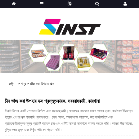
>
পণ্য
>
ভাঁজ করা উপহার বাক্স
বাড়ি
চীন ভাঁজ করা উপহার বাক্স প্রস্তুতকারক, সরবরাহকারী, কারখানা
সিনস্ট চীনের একটি পেশাদার নির্মাতা এবং সরবরাহকারী। আমাদের কারখানা চায়না পেপার ব্যাগ, কার্ডবোর্ড ডিসপ্লে
স্ট্যান্ড, পেপার বক্স ইত্যাদি প্রদান করে। চরম নকশা, মানসম্পন্ন কাঁচামাল, উচ্চ কার্যকারিতা এবং
প্রতিযোগীতামূলক মূল্য প্রতিটি গ্রাহক চায় এবং এটিই আমরা আপনাকে অফার করতে পারি। আমরা উচ্চ মানের,
যুক্তিসঙ্গত মূল্য এবং নিখুঁত পরিষেবা গ্রহণ করি।