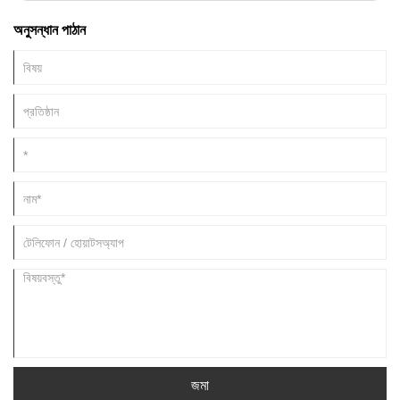
ডিজাইন করা এই ফিঙ্গার স্লিভ কার্ড বক্সটি এই ব্যথার পয়েন্টকে লক্ষ্য করে, বাইরে থেকে ভিতরের দিকে
অনুসন্ধান পাঠান
আঙুলের খাটের জন্য "ফুল চেইন সুরক্ষা" প্রদান করে, খেলোয়াড়দের জন্য "স্টোরেজের প্রয়োজনীয়তা"
হয়ে ওঠে।
জমা