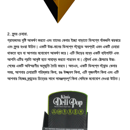
2. সুন্দর চেহারা.
গ্রাহকদের দৃষ্টি আকর্ষণ করতে এবং তাদের কেনার ইচ্ছা বাড়াতে ডিসপ্লে র্যাকগুলি ঝরঝরে
এবং সুন্দর হওয়া উচিত। একটি উচ্চ-মানের ডিসপ্লে স্ট্যান্ডে অবশ্যই এমন একটি চেহারা
থাকতে হবে যা আপনার মনোযোগ আকর্ষণ করে। এটি ভিড়ের মধ্যে একটি হাইলাইট এবং
আপনি এটির প্রতি আকৃষ্ট হতে সাহায্য করতে পারবেন না। সৌন্দর্য এবং টেক্সচার উচ্চ-
শেষের একটি অবিস্মরণীয় অনুভূতি তৈরি করবে। অতএব, একটি ডিসপ্লে স্ট্যান্ড কেনার
সময়, আপনার চেহারাটি পরিষ্কার কিনা, রঙ উজ্জ্বল কিনা, এটি সৃজনশীল কিনা এবং এটি
আপনার নিজের ব্র্যান্ডের চিত্রের সাথে সামঞ্জস্যপূর্ণ কিনা সেদিকে মনোযোগ দেওয়া উচিত।