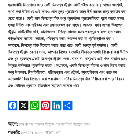
স্বল্পস্থায়ী ডিসপ্লের জন্য কেউ ডিসপ্লে স্ট্যান্ড কাস্টমাইজ করে না। তাদের অবশ্যই
আশা করা উচিত যে এটি আরও বেশি মূল্য প্রয়োগের জন্য দীর্ঘ সময়ের জন্য ব্যবহার করা
যেতে পারে। একটি ভাল ডিসপ্লে র্যাক পণ্য প্রদর্শনের প্রয়োজনীয়তা পূরণ করতে সক্ষম
হওয়া উচিত এবং পরিবহন এবং রক্ষণাবেক্ষণ করা সহজ। অতএব, যখন আমরা ডিসপ্লে
স্ট্যান্ড কাস্টমাইজ করি, আমাদেরকে বিভিন্ন কাজের জন্য প্রস্তুত থাকতে হবে যেমন
পণ্যগুলিকে সরানো, সরানো, পরিষ্কার করা, সংরক্ষণ করা বা প্রতিস্থাপন করা।
অবশেষে, ডিসপ্লে র্যাক বিবেচনা করার সময় খরচ একটি গুরুত্বপূর্ণ ফ্যাক্টর। একটি
ডিসপ্লে স্ট্যান্ড কেনার সময়, আপনার নিজের বাজেটের সীমাবদ্ধতাগুলি বিবেচনা করা উচিত
এবং খুব ব্যয়বহুল একটি ডিসপ্লে স্ট্যান্ড বেছে নেবেন না, অন্যথায় এটি খরচ বাড়াবে এবং
বিক্রয় কর্মক্ষমতা প্রভাবিত করবে। সংক্ষেপে, একটি ডিসপ্লে র্যাকের গুণমান বিচার করার
জন্য উপকরণ, স্থিতিশীলতা, পরিচ্ছন্নতা এবং সৌন্দর্য, ব্যবহারিকতা এবং খরচ সহ
অনেকগুলি বিষয় বিবেচনা করা প্রয়োজন। সঠিক ডিসপ্লে র্যাক নির্বাচন করা পণ্য বিক্রয়
এবং স্টোরের প্রভাবে ইতিবাচক সহায়তা আনতে পারে।
Facebook
X
WhatsApp
Pinterest
LinkedIn
Share
আগে:
কেন কাগজ প্রদর্শন স্ট্যান্ড এত জনপ্রিয় জানতে চান?
পরবর্তী:
আপনি কি জানেন PDQ কি?