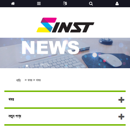
>
খবর
>
খবর
বাড়ি
খবর
নতুন পণ্য