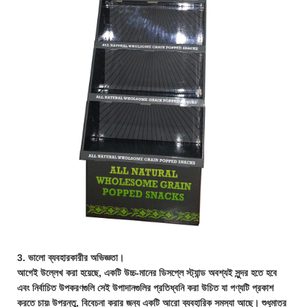
3. ভালো ব্যবহারকারীর অভিজ্ঞতা।
আগেই উল্লেখ করা হয়েছে, একটি উচ্চ-মানের ডিসপ্লে স্ট্যান্ড অবশ্যই সুন্দর হতে হবে
এবং নির্বাচিত উপকরণগুলি সেই উপাদানগুলির প্রতিধ্বনি করা উচিত যা পণ্যটি প্রকাশ
করতে চায়৷ উপরন্তু, বিবেচনা করার জন্য একটি আরো ব্যবহারিক সমস্যা আছে। শুধুমাত্র