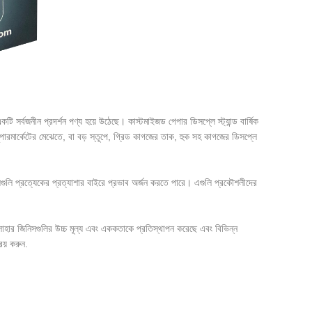
কটি সর্বজনীন প্রদর্শন পণ্য হয়ে উঠেছে। কাস্টমাইজড পেপার ডিসপ্লে স্ট্যান্ড বার্ষিক
সুপারমার্কেটের মেঝেতে, বা বড় স্তূপে, গ্রিড কাগজের তাক, হুক সহ কাগজের ডিসপ্লে
লি প্রত্যেকের প্রত্যাশার বাইরে প্রভাব অর্জন করতে পারে। এগুলি প্রকৌশলীদের
োহার জিনিসগুলির উচ্চ মূল্য এবং এককতাকে প্রতিস্থাপন করেছে এবং বিভিন্ন
িয় করুন.