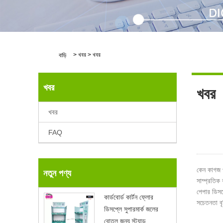
>
খবর
>
খবর
বাড়ি
খবর
খবর
খবর
FAQ
কেন কাগজ প্
নতুন পণ্য
সাম্প্রতিক 
পেপার ডিসপ্
কার্ডবোর্ড কার্টন ফ্লোর
সচেতনতা বৃ
ডিসপ্লে সুপারমার্ক জলের
বোতল জন্য স্ট্যান্ড