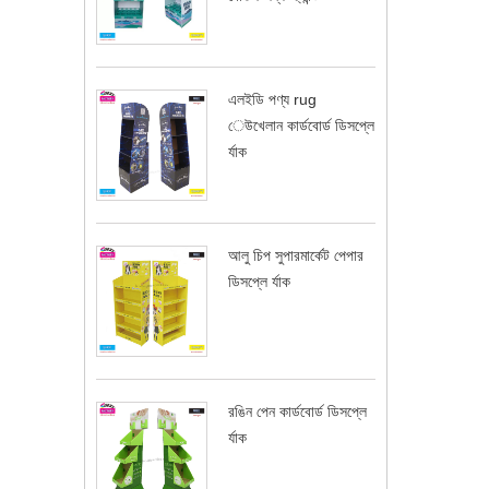
এলইডি পণ্য rug
েউখেলান কার্ডবোর্ড ডিসপ্লে
র্যাক
আলু চিপ সুপারমার্কেট পেপার
ডিসপ্লে র্যাক
রঙিন পেন কার্ডবোর্ড ডিসপ্লে
র্যাক