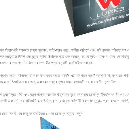
লে স্ট্যান্ডগুলি স্বজ্ঞাত চাক্ষুষ প্রভাব, অতি-স্বল্প খরচ, নমনীয় কাঠামো এবং সুবিধাজনক পরিবহন সহ এ
িক ভিত্তিতে টাইপ এবং ব্র্যান্ড দ্বারা উত্পাদিত হতে শুরু করেছে, তা ডেস্কটপ হোক না কেন, দোকান/
 চলমান কাগজ প্রদর্শন র্যাক সব সম্পর্কিত পণ্য অনুযায়ী কাস্টমাইজ করা হয়.
 প্রশ্ন করবে, কাগজের তাক কি ভার বহন করতে পারে? এটা কি পতন হবে? অবশ্যই না, কাগজের পণ্যগু
ন সহকারে ডিজাইন করা হয়েছে এবং কেবলমাত্র সুপার লোড বহনকারী নয় বরং অসীম সৃজনশীলও।
 ত্বরান্বিত গতি এবং নতুন পণ্যের অবিরাম উত্থানের যুগে, কাগজের ডিসপ্লে র্যাকগুলি কাঠের এবং ল
মার্কেট এবং স্টোরের হাইলাইট হয়ে উঠেছে। পণ্য আরও পরিপাটি করুন এবং ব্র্যান্ড প্রভাব আরো জনপ্র
 নিচে সিনস্ট-এর কিছু কাস্টমাইজড পেপার ডিসপ্লে স্ট্যান্ড দেখুন।