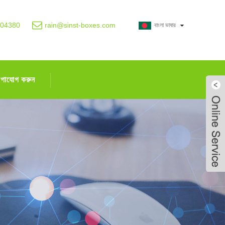
004380
rain@sinst-boxes.com
বাংলা ভাষার
োগাযোগ করুন