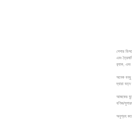
পেপার ডিসপ্
এবং ত্রৈমাস
র‌্যাক, এবং
অনেক বন্ধু
দ্বারা যত্
আজকের যুগে
বণিক/সুপার
অনুগ্রহ করে