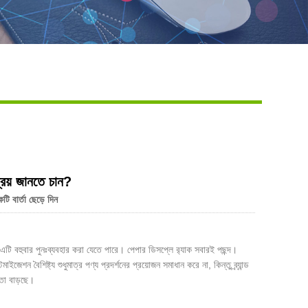
Live
্রিয় জানতে চান?
ি বার্তা ছেড়ে দিন
এটি বহুবার পুনঃব্যবহার করা যেতে পারে। পেপার ডিসপ্লে র‍্যাক সবারই পছন্দ।
জেশন বৈশিষ্ট্য শুধুমাত্র পণ্য প্রদর্শনের প্রয়োজন সমাধান করে না, কিন্তু ব্র্যান্ড
তা বাড়ছে।