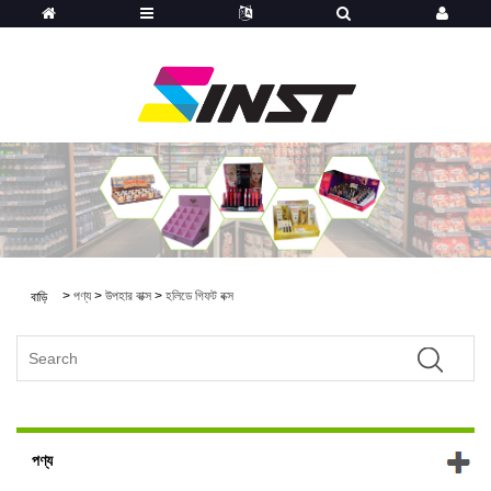
>
পণ্য
>
উপহার বাক্স
>
হলিডে গিফট বক্স
বাড়ি
পণ্য