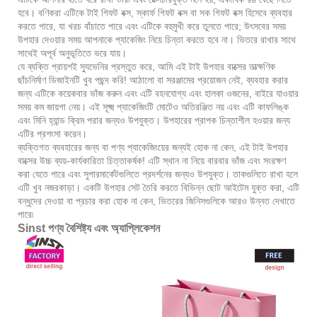
হবে। বণিকরা এটিকে টাই গিফট বক্স, স্কার্ফ গিফট বক্স বা সক গিফট বক্স হিসেবে ব্যবহার
করতে পারে, যা খরচ বাঁচাতে পারে এবং এটিকে বহুমুখী করে তুলতে পারে; উৎসবের সময়
উপহার দেওয়ার সময় আপনাকে প্যাকেজিং নিয়ে চিন্তা করতে হবে না। ভিতরে রাখার সাথে
সাথেই অপূর্ব অনুভূতিতে ভরে যায়।
যে ব্যক্তি প্রায়শই স্যুভেনির প্রস্তুত করে, আমি এই টাই উপহার বাক্সের তাত্ক্ষণিক
ছাঁচনির্মাণ ডিজাইনটি খুব পছন্দ করি! আঠালো বা সরঞ্জামের প্রয়োজন নেই, ব্যবহার করার
জন্য এটিকে কয়েকবার ভাঁজ করুন এবং এটি বহনযোগ্য এবং হালকা ওজনের, বাইরে যাওয়ার
সময় কম জায়গা নেয়। এই সূক্ষ্ম প্যাকেজিংটি মোটেও অতিরঞ্জিত নয় এবং এটি কাফলিঙ্ক
এবং মিনি হ্যান্ড ক্রিম পরার জন্যও উপযুক্ত। উপহারের প্রাপক চিন্তাশীল হওয়ার জন্য
এটির প্রশংসা করেন।
ব্যক্তিগত ব্যবহারের জন্য বা পণ্য প্যাকেজিংয়ের জন্যই হোক না কেন, এই টাই উপহার
বাক্সের উচ্চ ব্যয়-কার্যকারিতা চিত্তাকর্ষক! এটি স্থান না নিয়ে বারবার ভাঁজ এবং সংরক্ষণ
করা যেতে পারে এবং সুপারমার্কেটগুলিতে প্রদর্শনের জন্যও উপযুক্ত। তাকগুলিতে রাখা হলে
এটি খুব নজরকাড়া। একটি উপহার সেট তৈরি করতে বিভিন্ন ছোট আইটেম যুক্ত করা, এটি
বন্ধুদের দেওয়া বা প্রচার করা হোক না কেন, ভিতরের জিনিসগুলিকে আরও উন্নত দেখাতে
পারে৷
Sinst পণ্য বৈশিষ্ট্য এবং অ্যাপ্লিকেশন