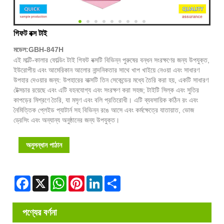
গিফট বক্স টাই
মডেল:GBH-847H
এই মাল্টি-কালার ফোল্ডিং টাই গিফট বক্সটি বিভিন্ন পুরুষের বন্ধন সংরক্ষণের জন্য উপযুক্ত,
ইউরোপীয় এবং আমেরিকান আলোর নান্দনিকতার সাথে খাপ খাইয়ে নেওয়া এবং সাধারণ
উপহার দেওয়ার জন্য: উপহারের বাক্সটি তিন সেকেন্ডের মধ্যে তৈরি করা হয়, একটি সাধারণ
টেক্সচার রয়েছে এবং এটি বহনযোগ্য এবং সংরক্ষণ করা সহজ; টাইটি সিল্ক এবং সুতির
কাপড়ের মিশ্রণে তৈরি, যা মসৃণ এবং বলি প্রতিরোধী। এটি ব্যবসায়িক কঠিন রং এবং
নৈমিত্তিক প্লেইড প্যাটার্ন সহ বিভিন্ন রঙে আসে এবং কর্মক্ষেত্রে যাতায়াত, ভোজ
ড্রেসিং এবং অন্যান্য অনুষ্ঠানের জন্য উপযুক্ত।
অনুসন্ধান পাঠান
Facebook
X
WhatsApp
Pinterest
LinkedIn
Share
পণ্যের বর্ণনা