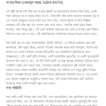
পণ্যের বিবরণ (রেফারেন্স নম্বর: GBH-847H)
এই মাল্টি-কালার টাই ভাঁজ করা উপহার বাক্সটি ঘন কার্ডবোর্ডের উপাদান দিয়ে তৈরি, একটি
শক্ত টেক্সচার সহ যা সহজে বিকৃত হয় না। উদ্ভাবনী ভাঁজ নকশা আঠালো প্রয়োজন হয় না
এবং সহজে সেকেন্ডের মধ্যে ঢালাই করা যেতে পারে. কোনো জায়গা না নিয়ে নিষ্ক্রিয়
অবস্থায় এটি ভাঁজ করা এবং সংরক্ষণ করা যেতে পারে। একাধিক তাজা রঙের বিকল্প
উপলব্ধ, সহজ কিন্তু সূক্ষ্ম। এটি ছোট আইটেম প্যাকেজ করা হোক বা উপহার বাক্স হিসাবে
পরিবেশন করা হোক না কেন, এটি তাত্ক্ষণিকভাবে আইটেমের স্তরকে উন্নত করতে পারে।
টাই গিফট বক্স হল ছোট আইটেমগুলির "বিউটি পার্টনার", যা বিভিন্ন আইটেম যেমন টাই,
কাফলিঙ্ক, মিনি হ্যান্ড ক্রিম, চকলেট ইত্যাদি প্যাকেজ করার জন্য উপযুক্ত, বিশেষ করে
হালকা এবং সাধারণ উপহার দেওয়ার ইউরোপীয় এবং আমেরিকান নান্দনিকতার সাথে
সামঞ্জস্যপূর্ণ। এটি একটি ছুটির উপহার, একটি ব্যবসায়িক স্যুভেনির, বা একটি সুপারমার্কেট
ডিসপ্লে যাই হোক না কেন, এই টাই গিফট বক্সটি এর উচ্চ মূল্যের কর্মক্ষমতা সুবিধার সাথে
পণ্যটিতে পয়েন্ট যোগ করতে পারে, আপনাকে সহজেই ভোক্তাদের দৃষ্টি আকর্ষণ করতে
সহায়তা করে৷ একজন সহকর্মীর অনবোর্ডিং উপহার এবং পরিবার এবং বন্ধুর ছুটির উপহার
হিসাবে, কমপ্যাক্ট উপহার বাক্সটি কেবল টাইয়ের টেক্সচারকে হাইলাইট করে না, তবে হালকা
এবং সাধারণ অনুষ্ঠানের অনুভূতিও প্রকাশ করে, এটি হালকা বিলাসবহুল ছোট আইটেম
উপহারের জন্য একটি সাশ্রয়ী পছন্দ করে তোলে।
পণ্য পরিচিতি
যখন আমি একটি উপহার বাক্স বেছে নিই, তখন ব্যবহারিকতা এবং নান্দনিকতা হল সবচেয়ে
গুরুত্বপূর্ণ বিষয়, এবং এই ভাঁজযোগ্য স্টোরেজ উপহার বাক্সটি আমাকে পুরোপুরি হিট করে!
এটিকে আপনার হাতে ধরে রাখা ভারী এবং টেক্সচারযুক্ত মনে হয়, একাধিক রঙ বেছে নিতে