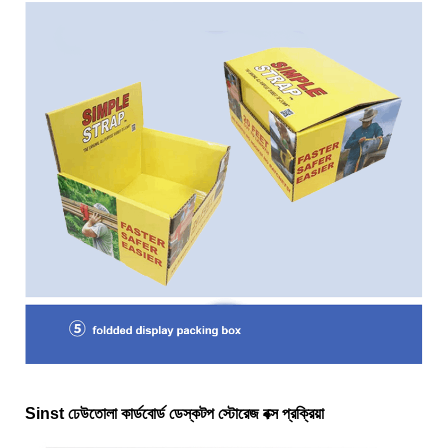
Sinst ঢেউতোলা কার্ডবোর্ড ডেস্কটপ স্টোরেজ বক্স প্রক্রিয়া