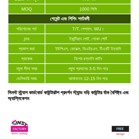
MOQ
1000 পিসি
পেমেন্ট এবং শিপিং শর্তাবলী
পরিশোধের শর্ত
T/T, পেপ্যাল, WU।
বন্দর
ইয়ান্টিয়ান পোর্ট, শেকো পোর্ট
প্রকাশ করা
ইউপিএস, ফেডেক্স, ডিএইচএল, টিএনটি ইত্যাদি
প্যাকেজ
বিশেষ রপ্তানি কার্টন
নমুনা সীসা সময়
নমুনা প্রদানের 3-5 দিন পরে
ডেলিভারি সময়
আমানতের 12-15 দিন পরে
সিনস্ট স্ট্র্যাপ কার্ডবোর্ড কাউন্টারটপ প্রদর্শন স্ট্যান্ড দড়ি কাউন্টার র্যাক বৈশিষ্ট্য এবং
অ্যাপ্লিকেশন