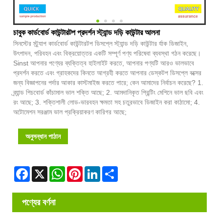
চাবুক কার্ডবোর্ড কাউন্টারটপ প্রদর্শন স্ট্যান্ড দড়ি কাউন্টার আলনা
সিনস্টের স্ট্র্যাপ কার্ডবোর্ড কাউন্টারটপ ডিসপ্লে স্ট্যান্ড দড়ি কাউন্টার র্যাক ডিজাইন,
উৎপাদন, পরিবহন এবং বিক্রয়োত্তর একটি সম্পূর্ণ পণ্য পরিষেবা ব্যবস্থা গঠন করেছে।
Sinst আপনার পণ্যের ব্যক্তিত্ব হাইলাইট করতে, আপনার পণ্যটি আরও ভালভাবে
প্রদর্শন করতে এবং গ্রাহকদের কিনতে আগ্রহী করতে আপনার ডেস্কটপ ডিসপ্লে বক্সের
জন্য বিজ্ঞাপনের পর্দার আকার কাস্টমাইজ করতে পারে; কেন আমাদের নির্বাচন করেছে? 1.
ব্র্যান্ড পিচবোর্ড কাঁচামাল ভাল শক্তি আছে; 2. আমদানিকৃত প্রিন্টিং মেশিনে ভাল ছবি এবং
রং আছে; 3. শক্তিশালী লোড-ভারবহন ক্ষমতা সহ চতুরভাবে ডিজাইন করা কাঠামো; 4.
অটোমেশন সরঞ্জাম ভাল প্রক্রিয়াকরণ কারিগর আছে;
অনুসন্ধান পাঠান
Facebook
X
WhatsApp
Pinterest
LinkedIn
Share
পণ্যের বর্ণনা