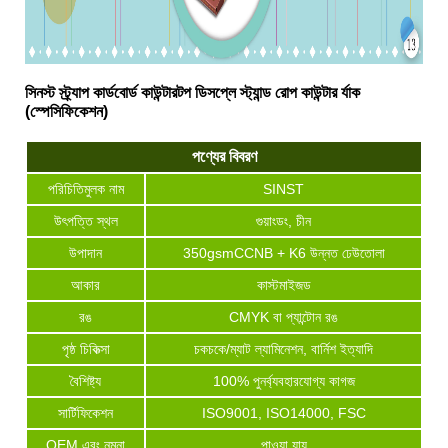
সিনস্ট স্ট্র্যাপ কার্ডবোর্ড কাউন্টারটপ ডিসপ্লে স্ট্যান্ড রোপ কাউন্টার র্যাক
(স্পেসিফিকেশন)
পণ্যের বিবরণ
পরিচিতিমুলক নাম
SINST
উৎপত্তি স্থল
গুয়াংডং, চীন
উপাদান
350gsmCCNB + K6 উন্নত ঢেউতোলা
আকার
কাস্টমাইজড
রঙ
CMYK বা প্যান্টোন রঙ
পৃষ্ঠ চিকিত্সা
চকচকে/ম্যাট ল্যামিনেশন, বার্নিশ ইত্যাদি
বৈশিষ্ট্য
100% পুনর্ব্যবহারযোগ্য কাগজ
সার্টিফিকেশন
ISO9001, ISO14000, FSC
OEM এবং নমুনা
পাওয়া যায়