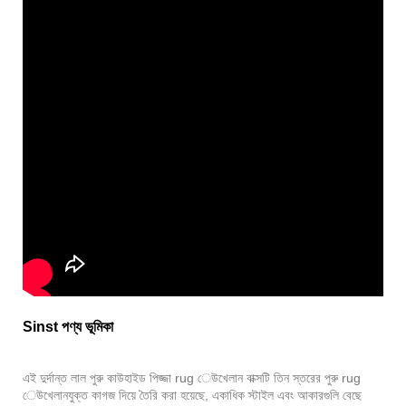
Sinst পণ্য ভূমিকা
এই দুর্দান্ত লাল পুরু কাউহাইড পিজ্জা rug েউখেলান বাক্সটি তিন স্তরের পুরু rug
েউখেলানযুক্ত কাগজ দিয়ে তৈরি করা হয়েছে, একাধিক স্টাইল এবং আকারগুলি বেছে