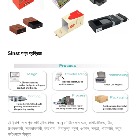
Sinst পণ্য প্রক্রিয়া
হট ট্যাগ: লাল পুরু কাউহাইড পিজ্জা rug েউখেলান বাক্স, কাস্টমাইজড, চীন,
উত্পাদনকারী, সরবরাহকারী, কারখানা, বিনামূল্যে নমুনা, গুণমান, সস্তা, পাইকারি, নতুন,
সর্বশেষতম বিক্রয়