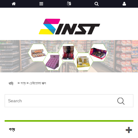
>
পণ্য
>
ঢেউতোলা বাক্স
বাড়ি
পণ্য