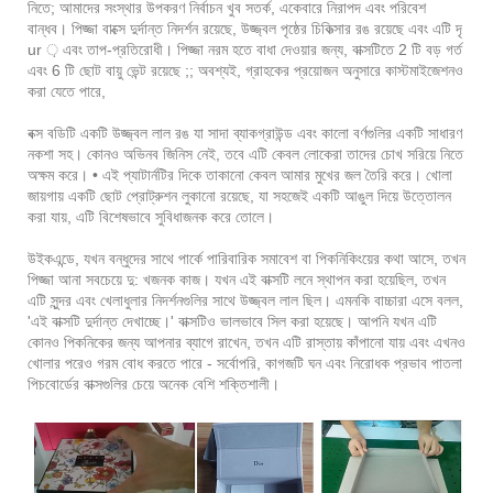
নিতে; আমাদের সংস্থার উপকরণ নির্বাচন খুব সতর্ক, একেবারে নিরাপদ এবং পরিবেশ
বান্ধব। পিজ্জা বাক্সে দুর্দান্ত নিদর্শন রয়েছে, উজ্জ্বল পৃষ্ঠের চিকিত্সার রঙ রয়েছে এবং এটি দৃ
ur ় এবং তাপ-প্রতিরোধী। পিজ্জা নরম হতে বাধা দেওয়ার জন্য, বাক্সটিতে 2 টি বড় গর্ত
এবং 6 টি ছোট বায়ু ভেন্ট রয়েছে ;; অবশ্যই, গ্রাহকের প্রয়োজন অনুসারে কাস্টমাইজেশনও
করা যেতে পারে,
বক্স বডিটি একটি উজ্জ্বল লাল রঙ যা সাদা ব্যাকগ্রাউন্ড এবং কালো বর্ণগুলির একটি সাধারণ
নকশা সহ। কোনও অভিনব জিনিস নেই, তবে এটি কেবল লোকেরা তাদের চোখ সরিয়ে নিতে
অক্ষম করে। • এই প্যাটার্নটির দিকে তাকানো কেবল আমার মুখের জল তৈরি করে। খোলা
জায়গায় একটি ছোট প্রোট্রুশন লুকানো রয়েছে, যা সহজেই একটি আঙুল দিয়ে উত্তোলন
করা যায়, এটি বিশেষভাবে সুবিধাজনক করে তোলে।
উইকএন্ডে, যখন বন্ধুদের সাথে পার্কে পারিবারিক সমাবেশ বা পিকনিকিংয়ের কথা আসে, তখন
পিজ্জা আনা সবচেয়ে দু: খজনক কাজ। যখন এই বাক্সটি লনে স্থাপন করা হয়েছিল, তখন
এটি সুন্দর এবং খেলাধুলার নিদর্শনগুলির সাথে উজ্জ্বল লাল ছিল। এমনকি বাচ্চারা এসে বলল,
'এই বাক্সটি দুর্দান্ত দেখাচ্ছে।' বাক্সটিও ভালভাবে সিল করা হয়েছে। আপনি যখন এটি
কোনও পিকনিকের জন্য আপনার ব্যাগে রাখেন, তখন এটি রাস্তায় কাঁপানো যায় এবং এখনও
খোলার পরেও গরম বোধ করতে পারে - সর্বোপরি, কাগজটি ঘন এবং নিরোধক প্রভাব পাতলা
পিচবোর্ডের বাক্সগুলির চেয়ে অনেক বেশি শক্তিশালী।