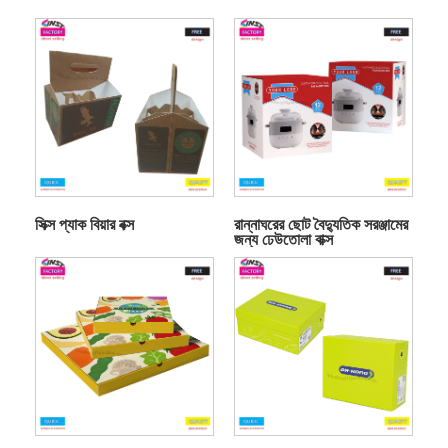
সিক্স প্যাক বিয়ার বক্স
রান্নাঘরের ছোট বৈদ্যুতিক সরঞ্জামের
জন্য ঢেউতোলা বাক্স