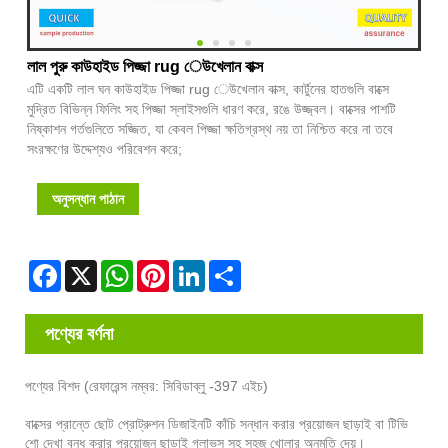
লাল পুরু কাউহাইড পিজ্জা rug েউখেলান বাক্স
এটি একটি লাল ঘন কাউহাইড পিজ্জা rug েউখেলান বাক্স, কার্টুনের হাতগুলি বাক্সে
মুদ্রিত বিভিন্ন ফিলিং সহ পিজ্জা স্লাইসগুলি ধারণ করে, রঙে উজ্জ্বল। বাক্সের পাশটি
নিষ্কাশন গর্তগুলিতে সজ্জিত, যা কেবল পিজ্জা ক্ষতিগ্রস্থ নয় তা নিশ্চিত করে না তবে
সংরক্ষণের উদ্দেশ্যও পরিবেশন করে;
অনুসন্ধান পাঠান
Facebook
X
WhatsApp
Pinterest
LinkedIn
Share
পণ্যের বর্ণনা
পণ্যের বিশদ (রেফারেন্স নম্বর: সিবিডাব্লু -397 এইচ)
বাক্সের প্রান্তে ছোট প্রোট্রুশন ডিজাইনটি কাঁচি সন্ধান করার প্রয়োজন ছাড়াই বা টিভি
শো দেখা বন্ধ করার প্রয়োজন ছাড়াই গ্লাভস সহ সহজ খোলার অনুমতি দেয়।