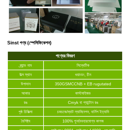
Sinst পণ্য (স্পেসিফিকেশন)
পণ্যের বিবরণ
ব্র্যান্ড নাম
সিন্থেটিক
উত্স স্থান
গুয়াংডং, চীন
উপাদান
350GSMCCNB + EB rugutated
আকার
কাস্টমাইজড
রঙ
Cmyk বা প্যান্টোন রঙ
পৃষ্ঠ চিকিত্সা
চকচকে/ম্যাট ল্যামিনেশন, বার্নিশ ইত্যাদি
বৈশিষ্ট্য
100% পুনর্ব্যবহারযোগ্য কাগজ