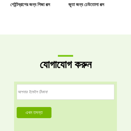
পেইন্টব্রাশের জন্য পিজা বক্স
জুতা জন্য ঢেউতোলা বক্স
যোগাযোগ করুন