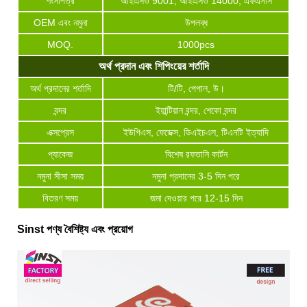
শংসাপত্র
আইএসও 9001, আইএসও 14000, এফএসসি
OEM এবং নমুনা
উপলব্ধ
MOQ.
1000pcs
অর্থ প্রদান এবং শিপিংয়ের শর্তাদি
অর্থ প্রদানের শর্তাদি
টি/টি, পেপাল, উ।
বন্দর
ইয়ান্টিয়ান বন্দর, শেকো বন্দর
এক্সপ্রেস
ইউপিএস, ফেডেক্স, ডিএইচএল, টিএনটি ইত্যাদি
প্যাকেজ
বিশেষ রফতানি কার্টন
নমুনা সীসা সময়
নমুনা প্রদানের 3-5 দিন পরে
বিতরণ সময়
জমা দেওয়ার পরে 12-15 দিন
Sinst পণ্য বৈশিষ্ট্য এবং প্রয়োগ