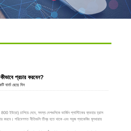
Live
্ধি কীভাবে প্রচার করবেন?
ি বার্তা ছেড়ে দিন
 800 ইউরো) চাপিয়ে দেবে, সদস্য দেশগুলিকে ভার্জিন প্লাস্টিকের ব্যবহার হ্রাস
চার করবে। পরিবেশগত নীতিগুলি তীব্র হতে থাকে এবং সবুজ প্যাকেজিং মূলধারায়