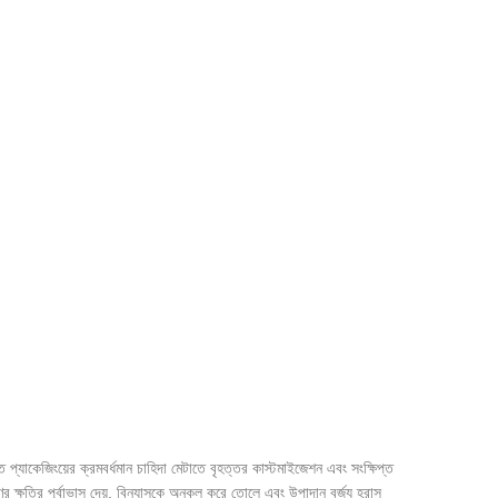
 প্যাকেজিংয়ের ক্রমবর্ধমান চাহিদা মেটাতে বৃহত্তর কাস্টমাইজেশন এবং সংক্ষিপ্ত
ের ক্ষতির পূর্বাভাস দেয়, বিন্যাসকে অনুকূল করে তোলে এবং উপাদান বর্জ্য হ্রাস