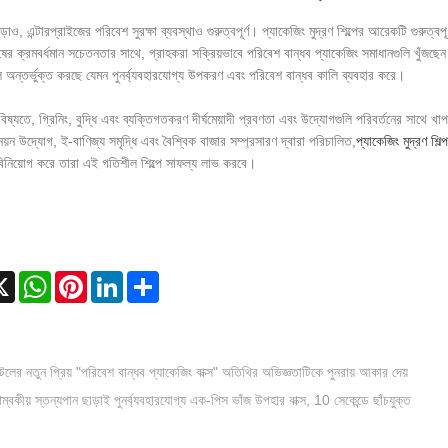
ড়াও, এন্টারপ্রাইজের পরিবেশ সুরক্ষা ব্যবস্থাও গুরুত্বপূর্ণ। প্যাকেজিং মুদ্রণ শিল্পের আরেকটি গুর
নুষের ক্রমবর্ধমান সচেতনতার সাথে, গ্রাহকরা সক্রিয়ভাবে পরিবেশ বান্ধব প্যাকেজিং সমাধানগুলি খুঁজছেন
ি অন্তর্ভুক্ত করছে যেমন পুনর্ব্যবহারযোগ্য উপকরণ এবং পরিবেশ বান্ধব কালি ব্যবহার করে।
বিষ্যতে, গ্রিনিং, বুদ্ধি এবং ব্যক্তিগতকরণ দীর্ঘমেয়াদী প্রবণতা এবং উদ্যোগগুলি পরিবর্তনের সাথে খ
়ন উদ্যোগ, ই-বাণিজ্য সমৃদ্ধি এবং বৈশ্বিক বাজার সম্প্রসারণ দ্বারা পরিচালিত,
প্যাকেজিং মুদ্রণ শিল্প
নিয়োগ করে তারা এই গতিশীল শিল্পে সাফল্য লাভ করবে।
cebook
X
WhatsApp
Pinterest
LinkedIn
Share
েলের নতুন প্রিয় "পরিবেশ বান্ধব প্যাকেজিং বাক্স" অতিথির অভিজ্ঞতাটিকে পুনরায় আকার দেয়
ম্বকীয় স্তন্যপান ছাড়াই পুনর্ব্যবহারযোগ্য এক-পিস ভাঁজ উপহার বাক্স, 10 সেকেন্ডে ছাঁচযুক্ত