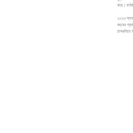
করে। বর্তম
২০২৩ সালের 
বছরের প্রথম
চাপগুলিতে স