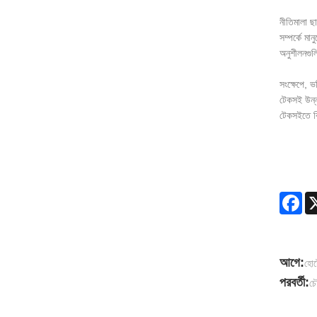
নীতিমালা ছা
সম্পর্কে মা
অনুশীলনগুল
সংক্ষেপে, ভ
টেকসই উন্নয
টেকসইতে বি
Fa
আগে:
হোট
পরবর্তী:
চৌ