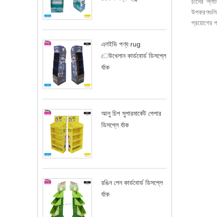
চীনের 'প্লা
উপকরণগুলিক
প্রয়োগের 
এলইডি পণ্য rug
েউখেলান কার্ডবোর্ড ডিসপ্লে
র্যাক
আলু চিপ সুপারমার্কেট পেপার
ডিসপ্লে র্যাক
রঙিন পেন কার্ডবোর্ড ডিসপ্লে
র্যাক