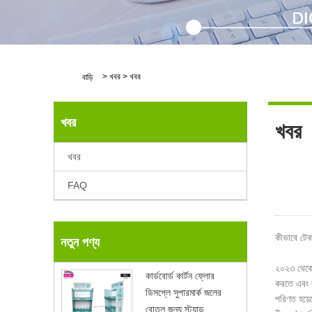
>
খবর
>
খবর
বাড়ি
খবর
খবর
খবর
FAQ
কীভাবে টেক
নতুন পণ্য
২০২৩ থেকে শ
কার্ডবোর্ড কার্টন ফ্লোর
করতে এবং ব
ডিসপ্লে সুপারমার্ক জলের
পরিণত হয়
বোতল জন্য স্ট্যান্ড