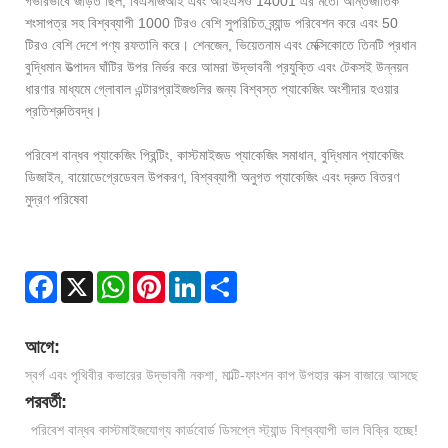
গভীরভাবে জড়িত ছিল, বিএসজিআই এবং আইএসও 14001 এর মতো আন্তর্জাতিক
শংসাপত্র সহ বিশ্বব্যাপী 1000 টিরও বেশি সুপরিচিত ব্র্যান্ড পরিবেশন করে এবং 50
টিরও বেশি দেশে পণ্য রফতানি করে। শেনজেন, ভিয়েতনাম এবং মেক্সিকোতে তিনটি প্রধান
বুদ্ধিমান উত্পাদন ঘাঁটির উপর নির্ভর করে আমরা উদ্ভাবনী প্রযুক্তি এবং টেকসই উন্নয়ন
ধারণার মাধ্যমে গ্লোবাল এন্টারপ্রাইজগুলির জন্য বিশ্বস্ত প্যাকেজিং অংশীদার হওয়ার
প্রতিশ্রুতিবদ্ধ।
পরিবেশ বান্ধব প্যাকেজিং প্রিন্টিং, কাস্টমাইজড প্যাকেজিং সমাধান, বুদ্ধিমান প্যাকেজিং
ডিজাইন, বায়োডেগ্রেডেবল উপকরণ, বিশ্বব্যাপী অনুগত প্যাকেজিং এবং দ্রুত বিতরণ
মুদ্রণ পরিষেবা
Facebook
X
WhatsApp
Pinterest
LinkedIn
Share
আগে:
স্বর্গ এবং পৃথিবীর কভারের উদ্ভাবনী নকশা, মাল্টি-ফাংশন কাপ উপহার বাক্স বাজারে আসছে
পরবর্তী:
পরিবেশ বান্ধব কাস্টমাইজযোগ্য কার্ডবোর্ড ডিসপ্লে স্ট্যান্ড বিশ্বব্যাপী ভাল বিক্রি হচ্ছে!