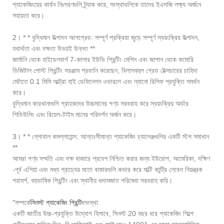
প্যাকেজিংয়ের কার্বন নিঃসরণগুলি ট্র্যাক করে, সংস্থাগুলিকে তাদের ইএসজি লক্ষ্য অর্জনে
সহায়তা করে।
2। * * বুদ্ধিমান উত্পাদন আপগ্রেড: সম্পূর্ণ প্রক্রিয়া জুড়ে সম্পূর্ণ স্বয়ংক্রিয় উত্পাদন,
যথার্থতা এবং দক্ষতা উভয়ই উন্নত **
জার্মানি থেকে হাইডেলবার্গ 7-কালার ইউভি প্রিন্টিং মেশিন এবং জাপান থেকে কমোরি
ডিজিটাল পোস্ট প্রিন্টিং সরঞ্জাম প্রবর্তন করেছেন, বিলাসবহুল গ্রেড টেক্সচারের চাহিদা
মেটাতে 0.1 মিমি আল্ট্রা হাই ডেফিনেশন ওভারলে এবং ন্যানো রিলিফ প্রযুক্তি সমর্থন
করে।
বুদ্ধিমান কারখানাগুলি গ্রাহকদের উচ্চমানের পণ্য সরবরাহ করে স্বয়ংক্রিয় অর্ডার
শিডিউলিং এবং রিয়েল-টাইম মানের পরিদর্শন অর্জন করে।
3। * * গ্লোবাল কমপ্লায়েন্স: আন্তঃসীমান্ত প্যাকেজিং চ্যালেঞ্জগুলির একটি স্টপ সমাধান
**
আমরা পণ্য সম্মতি এবং দক্ষ বাজারে প্রবেশ নিশ্চিত করার জন্য ইউরোপ, আমেরিকা, দক্ষিণ
-পূর্ব এশিয়া এবং মধ্য প্রাচ্যের মতো বাজারগুলি কভার করে মাল্টি কান্ট্রি লেবেল নিয়ন্ত্রক
পরামর্শ, বহুভাষিক প্রিন্টিং এবং স্থানীয় গুদামজাত পরিষেবা সরবরাহ করি।
"সম্পর্কে
সিনস্ট প্যাকেজিং প্রিন্টিং
সংস্থা
একটি জাতীয় উচ্চ-প্রযুক্তি উদ্যোগ হিসাবে, সিনস্ট 20 বছর ধরে প্যাকেজিং শিল্পে