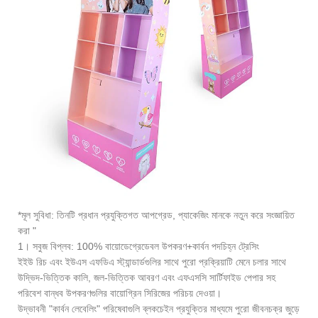
*মূল সুবিধা: তিনটি প্রধান প্রযুক্তিগত আপগ্রেড, প্যাকেজিং মানকে নতুন করে সংজ্ঞায়িত
করা "
1। সবুজ বিপ্লব: 100% বায়োডেগ্রেডেবল উপকরণ+কার্বন পদচিহ্ন ট্রেসিং
ইইউ রিচ এবং ইউএস এফডিএ স্ট্যান্ডার্ডগুলির সাথে পুরো প্রক্রিয়াটি মেনে চলার সাথে
উদ্ভিদ-ভিত্তিক কালি, জল-ভিত্তিক আবরণ এবং এফএসসি সার্টিফাইড পেপার সহ
পরিবেশ বান্ধব উপকরণগুলির বায়োগ্রিন সিরিজের পরিচয় দেওয়া।
উদ্ভাবনী "কার্বন লেবেলিং" পরিষেবাগুলি ব্লকচেইন প্রযুক্তির মাধ্যমে পুরো জীবনচক্র জুড়ে