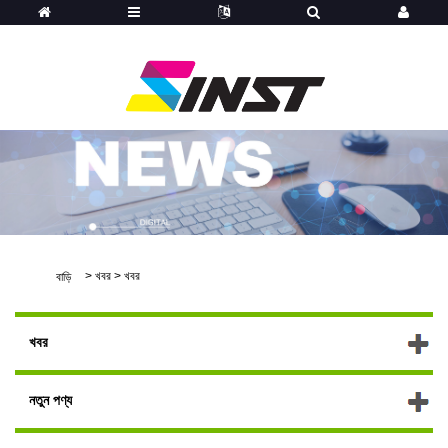
>
খবর
>
খবর
বাড়ি
খবর
নতুন পণ্য