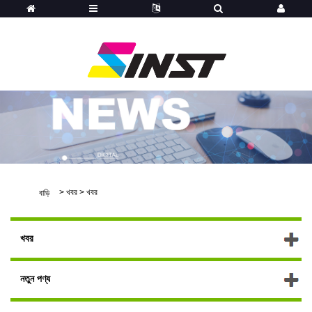
>
খবর
>
খবর
বাড়ি
খবর
নতুন পণ্য