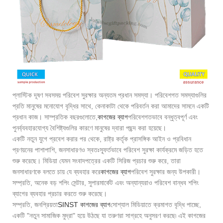
প্লাস্টিক দূষণ সবসময় পরিবেশ সুরক্ষার অন্যতম প্রধান সমস্যা। পরিবেশগত সমস্যাগুলির
প্রতি মানুষের মনোযোগ বৃদ্ধির সাথে, কেনাকাটা থেকে পরিবর্তন করা আমাদের সামনে একটি
প্রধান কাজ। সাম্প্রতিক বছরগুলোতে,
কাগজের ব্যাগ
পরিবেশগতভাবে বন্ধুত্বপূর্ণ এবং
পুনর্ব্যবহারযোগ্য বৈশিষ্ট্যগুলির কারণে মানুষের দ্বারা পছন্দ করা হয়েছে।
একটি নতুন যুগে প্রবেশ করার পর থেকে, রাষ্ট্র কর্তৃক প্রাসঙ্গিক আইন ও প্রবিধান
প্রণয়নের পাশাপাশি, জনসাধারণও স্বতঃস্ফূর্তভাবে পরিবেশ সুরক্ষা কার্যক্রমে জড়িত হতে
শুরু করেছে। মিডিয়া যেমন সংবাদপত্রের একটি সিরিজ প্রচার শুরু করে, তারা
জনসাধারণকে বলতে চায় যে ব্যবহার করে
কাগজের ব্যাগ
পরিবেশ সুরক্ষার জন্য উপকারী।
সম্প্রতি, অনেক বড় শপিং সেন্টার, সুপারমার্কেট এবং অন্যান্যরাও পরিবেশ বান্ধব শপিং
ব্যাগের ব্যবহার প্রচার করতে শুরু করেছে।
সম্প্রতি, জনপ্রিয়তা
SINST কাগজের ব্যাগ
সোশ্যাল মিডিয়াতে ক্রমাগত বৃদ্ধি পাচ্ছে,
একটি "নতুন সামাজিক মুদ্রা" হয়ে উঠছে যা তরুণরা সাগ্রহে অনুসরণ করছে৷ এই কাগজের