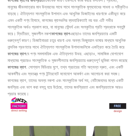
কাগজের ব্যাগের জনপ্রিয়তা
একাধিক কারণ একসাথে কাজ করার ফলাফল। প্রথমত,
মানুষের জীবনযাত্রার মান উন্নয়নের সাথে সাথে সাংস্কৃতিক মূল্যবোধের সাধনা ও স্বীকৃতিও
বাড়ছে। ঐতিহ্যগত সাংস্কৃতিক উপাদান এবং আধুনিক ডিজাইনের ধারণাকে একীভূত করে
এমন একটি পণ্য হিসাবে, কাগজের ব্যাগগুলির ব্যবহারিকতাই নয় বরং এটি গভীর
সাংস্কৃতিক অর্থও প্রকাশ করে, যা মানুষের সৌন্দর্য এবং সংস্কৃতির প্রতি শ্রদ্ধাকে সন্তুষ্ট
করে। দ্বিতীয়ত, সৃজনশীল নকশা
কাগজের ব্যাগ
এছাড়াও তাদের জনপ্রিয়তার একটি
গুরুত্বপূর্ণ কারণ। ডিজাইনাররা চতুর ধারণা এবং অনন্য ভিজ্যুয়াল ভাষার মাধ্যমে আধুনিক
নান্দনিক প্রবণতার সাথে ঐতিহ্যগত সাংস্কৃতিক উপাদানগুলিকে একত্রিত করে তৈরি করে
কাগজের ব্যাগ
যে পণ্য সমসাময়িক এবং ঐতিহ্যগত উভয়. এছাড়াও, সামাজিক যোগাযোগ
মাধ্যমের প্রচারও সাংস্কৃতিক ও সৃজনশীলতার জনপ্রিয়তায় গুরুত্বপূর্ণ ভূমিকা পালন করেছে
কাগজের ব্যাগ
. সোশ্যাল মিডিয়ার যুগে, তথ্য প্রচারের গতি অত্যন্ত দ্রুত, এবং একটি
আকর্ষণীয় এবং স্বতন্ত্র পণ্য ইন্টারনেটে মনোযোগ আকর্ষণ এবং আলোচনা করা সহজ।
কাগজের ব্যাগ, তাদের অনন্য নকশা এবং সাংস্কৃতিক অর্থ সহ, নেটিজেনদের মধ্যে একটি
জনপ্রিয় এবং ভাগ করা বস্তু হয়ে উঠেছে, তাদের জনপ্রিয়তা এবং জনপ্রিয়তাকে আরও
প্রচার করেছে।