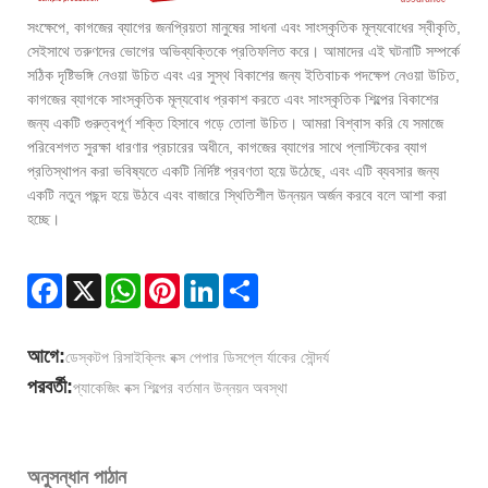
সংক্ষেপে, কাগজের ব্যাগের জনপ্রিয়তা মানুষের সাধনা এবং সাংস্কৃতিক মূল্যবোধের স্বীকৃতি,
সেইসাথে তরুণদের ভোগের অভিব্যক্তিকে প্রতিফলিত করে। আমাদের এই ঘটনাটি সম্পর্কে
সঠিক দৃষ্টিভঙ্গি নেওয়া উচিত এবং এর সুস্থ বিকাশের জন্য ইতিবাচক পদক্ষেপ নেওয়া উচিত,
কাগজের ব্যাগকে সাংস্কৃতিক মূল্যবোধ প্রকাশ করতে এবং সাংস্কৃতিক শিল্পের বিকাশের
জন্য একটি গুরুত্বপূর্ণ শক্তি হিসাবে গড়ে তোলা উচিত। আমরা বিশ্বাস করি যে সমাজে
পরিবেশগত সুরক্ষা ধারণার প্রচারের অধীনে, কাগজের ব্যাগের সাথে প্লাস্টিকের ব্যাগ
প্রতিস্থাপন করা ভবিষ্যতে একটি নির্দিষ্ট প্রবণতা হয়ে উঠেছে, এবং এটি ব্যবসার জন্য
একটি নতুন পছন্দ হয়ে উঠবে এবং বাজারে স্থিতিশীল উন্নয়ন অর্জন করবে বলে আশা করা
হচ্ছে।
Facebook
X
WhatsApp
Pinterest
LinkedIn
Share
আগে:
ডেস্কটপ রিসাইক্লিং বক্স পেপার ডিসপ্লে র্যাকের সৌন্দর্য
পরবর্তী:
প্যাকেজিং বক্স শিল্পের বর্তমান উন্নয়ন অবস্থা
অনুসন্ধান পাঠান