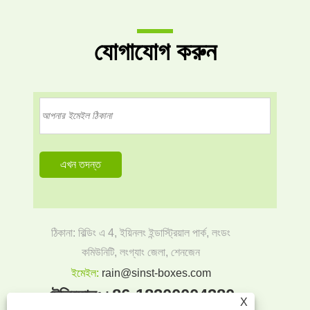
যোগাযোগ করুন
ঠিকানা: বিল্ডিং এ 4, ইয়িনলং ইন্ডাস্ট্রিয়াল পার্ক, লংডং
কমিউনিটি, লংগ্যাং জেলা, শেনজেন
ইমেইল:
rain@sinst-boxes.com
টেলিফোন:
+86-18300004380
X