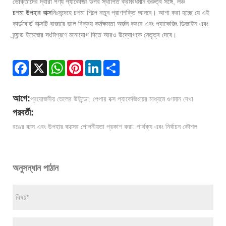
ভোক্তাদের দ্বারা পণ্য প্যাকেজিং উপর স্থাপিত ক্রমবর্ধমান গুরুত্ব সঙ্গে, লঞ্চ
চশমা উপহার বাক্স
নিঃসন্দেহে চশমা শিল্পে নতুন প্রাণশক্তি আনবে। আশা করা হচ্ছে যে এই
কার্ডবোর্ড বাক্সটি বাজারে ভাল বিক্রয় কর্মক্ষমতা অর্জন করবে এবং প্যাকেজিং ডিজাইন এবং
ব্র্যান্ড ইমেজের সংমিশ্রণে মনোযোগ দিতে আরও উদ্যোগকে নেতৃত্ব দেবে।
Facebook
X
WhatsApp
Pinterest
LinkedIn
Share
আগে:
প্রয়োজনীয় তেলের উইন্ডো: পেপার বক্স প্যাকেজিংয়ের মাধ্যমে গুণমান দেখা
পরবর্তী:
রঙের বাক্স এবং উপহার বাক্সের গোপনীয়তা প্রকাশ করা: পার্থক্য এবং নির্বাচন কৌশল
অনুসন্ধান পাঠান