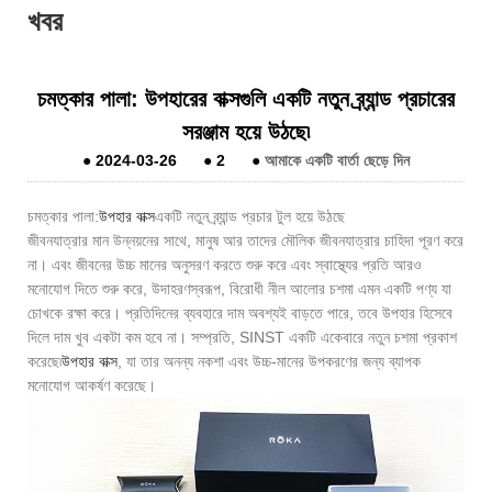
খবর
চমত্কার পালা: উপহারের বাক্সগুলি একটি নতুন ব্র্যান্ড প্রচারের
সরঞ্জাম হয়ে উঠছে৷
●
2024-03-26
●
2
●
আমাকে একটি বার্তা ছেড়ে দিন
চমত্কার পালা:
উপহার বাক্স
একটি নতুন ব্র্যান্ড প্রচার টুল হয়ে উঠছে
জীবনযাত্রার মান উন্নয়নের সাথে, মানুষ আর তাদের মৌলিক জীবনযাত্রার চাহিদা পূরণ করে
না। এবং জীবনের উচ্চ মানের অনুসরণ করতে শুরু করে এবং স্বাস্থ্যের প্রতি আরও
মনোযোগ দিতে শুরু করে, উদাহরণস্বরূপ, বিরোধী নীল আলোর চশমা এমন একটি পণ্য যা
চোখকে রক্ষা করে। প্রতিদিনের ব্যবহারে দাম অবশ্যই বাড়তে পারে, তবে উপহার হিসেবে
দিলে দাম খুব একটা কম হবে না। সম্প্রতি, SINST একটি একেবারে নতুন চশমা প্রকাশ
করেছে৷
উপহার বাক্স
, যা তার অনন্য নকশা এবং উচ্চ-মানের উপকরণের জন্য ব্যাপক
মনোযোগ আকর্ষণ করেছে।