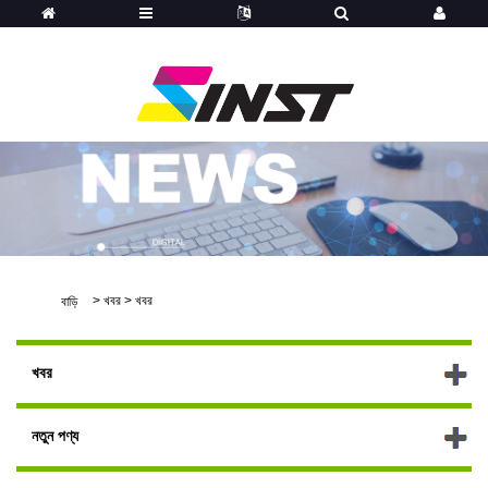
>
খবর
>
খবর
বাড়ি
খবর
নতুন পণ্য