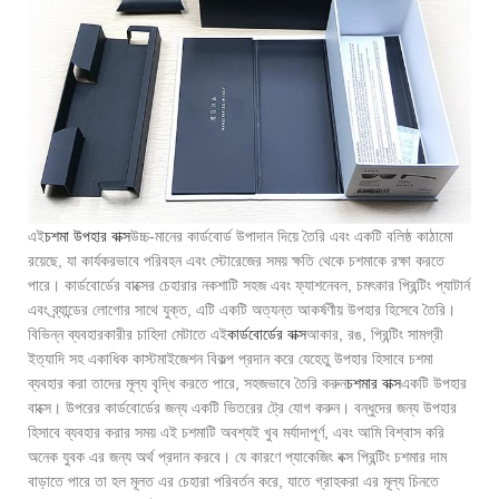
এই
চশমা উপহার বাক্স
উচ্চ-মানের কার্ডবোর্ড উপাদান দিয়ে তৈরি এবং একটি বলিষ্ঠ কাঠামো
রয়েছে, যা কার্যকরভাবে পরিবহন এবং স্টোরেজের সময় ক্ষতি থেকে চশমাকে রক্ষা করতে
পারে। কার্ডবোর্ডের বাক্সের চেহারার নকশাটি সহজ এবং ফ্যাশনেবল, চমৎকার প্রিন্টিং প্যাটার্ন
এবং ব্র্যান্ডের লোগোর সাথে যুক্ত, এটি একটি অত্যন্ত আকর্ষণীয় উপহার হিসেবে তৈরি।
বিভিন্ন ব্যবহারকারীর চাহিদা মেটাতে এই
কার্ডবোর্ডের বাক্স
আকার, রঙ, প্রিন্টিং সামগ্রী
ইত্যাদি সহ একাধিক কাস্টমাইজেশন বিকল্প প্রদান করে যেহেতু উপহার হিসাবে চশমা
ব্যবহার করা তাদের মূল্য বৃদ্ধি করতে পারে, সহজভাবে তৈরি করুন
চশমার বাক্স
একটি উপহার
বাক্সে। উপরের কার্ডবোর্ডের জন্য একটি ভিতরের ট্রে যোগ করুন। বন্ধুদের জন্য উপহার
হিসাবে ব্যবহার করার সময় এই চশমাটি অবশ্যই খুব মর্যাদাপূর্ণ, এবং আমি বিশ্বাস করি
অনেক যুবক এর জন্য অর্থ প্রদান করবে। যে কারণে প্যাকেজিং বক্স প্রিন্টিং চশমার দাম
বাড়াতে পারে তা হল মূলত এর চেহারা পরিবর্তন করে, যাতে গ্রাহকরা এর মূল্য চিনতে