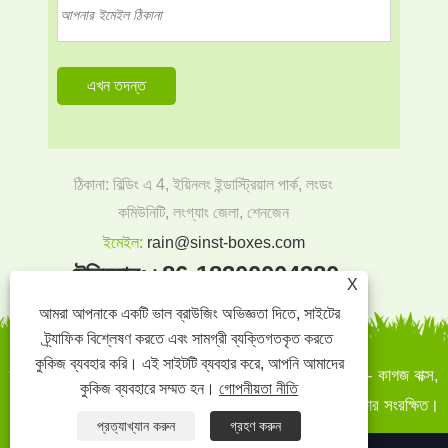
ঠিকানা: বিল্ডিং এ 4, ইয়িনলং ইন্ডাস্ট্রিয়াল পার্ক, লংডং
কমিউনিটি, লংগ্যাং জেলা, শেনজেন
ইমেইল:
rain@sinst-boxes.com
টেলিফোন:
+86-18300004380
X
আমরা আপনাকে একটি ভাল ব্রাউজিং অভিজ্ঞতা দিতে, সাইটের
ট্র্যাফিক বিশ্লেষণ করতে এবং সামগ্রী ব্যক্তিগতকৃত করতে
কুকিজ ব্যবহার করি। এই সাইটটি ব্যবহার করে, আপনি আমাদের
কপিরাইট © 2022 সিনস্ট প্রিন্টিং এবং প্যাকেজিং কো।, লিমিটেড - কাগজ বাক্স,
কুকিজ ব্যবহারে সম্মত হন।
গোপনীয়তা নীতি
উপহার বাক্স - কাগজ বাক্স, কার্ডবোর্ড ডিসপ্লে স্ট্যান্ড - সমস্ত অধিকার সংরক্ষিত।
প্রত্যাখ্যান করুন
গ্রহণ করুন