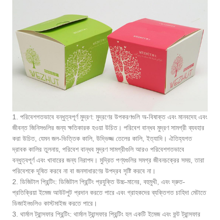
1. পরিবেশগতভাবে বন্ধুত্বপূর্ণ মুদ্রণ: মুদ্রণের উপকরণগুলি অ-বিষাক্ত এবং মানবদেহ এবং
জীবন্ত জিনিসগুলির জন্য ক্ষতিকারক হওয়া উচিত। পরিবেশ বান্ধব মুদ্রণ সামগ্রী ব্যবহার
করা উচিত, যেমন জল-ভিত্তিক কালি, উদ্ভিজ্জ তেলের কালি, ইত্যাদি। ঐতিহ্যগত
দ্রাবক কালির তুলনায়, পরিবেশ বান্ধব মুদ্রণ সামগ্রীগুলি আরও পরিবেশগতভাবে
বন্ধুত্বপূর্ণ এবং খাবারের জন্য নিরাপদ। মুদ্রিত পণ্যগুলির সমগ্র জীবনচক্রের সময়, তারা
পরিবেশকে দূষিত করবে না বা জনসাধারণের উপদ্রব সৃষ্টি করবে না।
2. ডিজিটাল প্রিন্টিং: ডিজিটাল প্রিন্টিং প্রযুক্তি উচ্চ-মানের, বহুমুখী, এবং দ্রুত-
প্রতিক্রিয়া ইমেজ আউটপুট প্রদান করতে পারে এবং গ্রাহকদের ব্যক্তিগত চাহিদা মেটাতে
ডিজাইনগুলিও কাস্টমাইজ করতে পারে।
3. থার্মাল ট্রান্সফার প্রিন্টিং: থার্মাল ট্রান্সফার প্রিন্টিং হল একটি ইমেজ এবং ফন্ট ট্রান্সফার