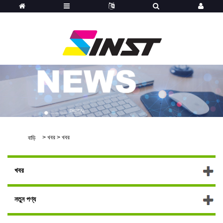
>
খবর
>
খবর
বাড়ি
খবর
নতুন পণ্য