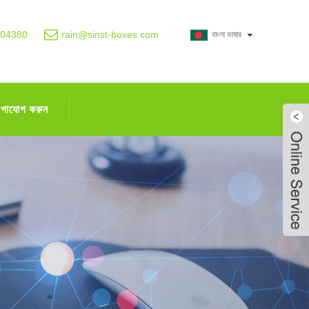
004380
rain@sinst-boxes.com
বাংলা ভাষার
োগাযোগ করুন