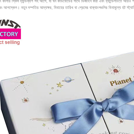
িং কালার স্কিম হ্যান্ডব্যাগ সহ আসে, যা ঘন কার্ডবোর্ডের সাথে ডিজাইন করা এবং হ্যান্ডেলটিতে আর
ং আপস্কেল। নতুন দম্পতির আদ্যক্ষর, বিবাহের তারিখ বা প্রেমের বাক্যাংশগুলির বিনামূল্যে হট স্ট্যা