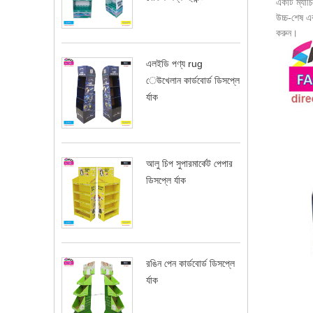
একটি ম্যাচ
উচ্চ-শেষ এব
করুন।
এলইডি পণ্য rug
েউখেলান কার্ডবোর্ড ডিসপ্লে
র্যাক
আলু চিপ সুপারমার্কেট পেপার
ডিসপ্লে র্যাক
রঙিন পেন কার্ডবোর্ড ডিসপ্লে
র্যাক