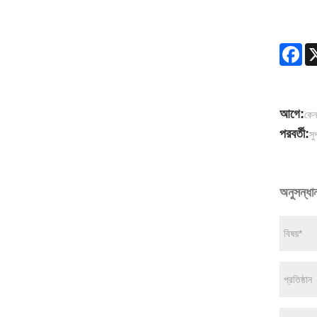
Fa
আগে:
কেন
পরবর্তী:
সু
অনুসন্ধা