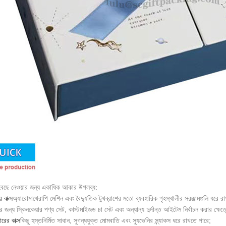
বেছে নেওয়ার জন্য একাধিক আকার উপলব্ধ:
 বাক্স
অ্যারোমাথেরাপি মেশিন এবং বৈদ্যুতিক টুথব্রাশের মতো ব্যবহারিক গৃহস্থালীর সরঞ্জামগুলি ধরে র
লির জন্য স্কিনকেয়ার পণ্য সেট, কাস্টমাইজড চা সেট এবং অন্যান্য দুর্দান্ত আইটেম নির্বাচন করার ক্ষে
রের বাক্স
কিছু হস্তনির্মিত সাবান, সুগন্ধযুক্ত মোমবাতি এবং স্যুভেনির স্ন্যাকস ধরে রাখতে পারে;