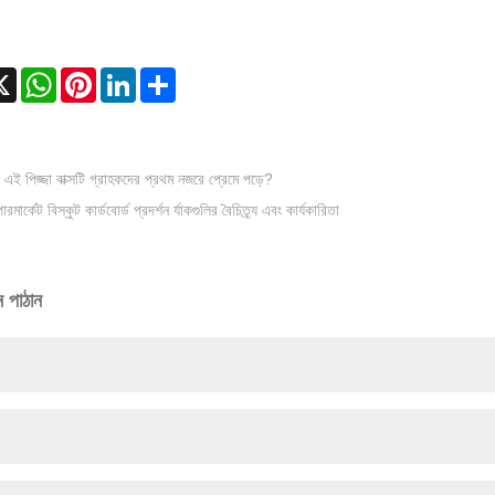
cebook
X
WhatsApp
Pinterest
LinkedIn
Share
 এই পিজ্জা বাক্সটি গ্রাহকদের প্রথম নজরে প্রেমে পড়ে?
পারমার্কেট বিস্কুট কার্ডবোর্ড প্রদর্শন র্যাকগুলির বৈচিত্র্য এবং কার্যকারিতা
ন পাঠান