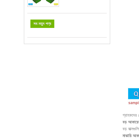
সব নতুন পণ্য
গ্রাহকদের 
বড় আকারের
বড় বাক্সগু
মাঝারি আকা