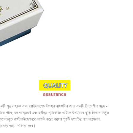
কটি মৃদু বাহকও এবং ব্রাইডসমেড উপহার বাক্সগুলির জন্য একটি চিন্তাশীল পছন্দ -
তে পারে; ঘন আস্তরণ এবং দুর্দান্ত প্যাকেজিং এটিকে উপহারের ঝুড়ি হিসাবে নিখুঁত
িগতকৃত কাস্টমাইজেশনকে সমর্থন করে: বাক্সের পৃষ্ঠটি দম্পতির নাম সংক্ষেপণ,
টি অনন্য স্মরণে পরিণত করে।