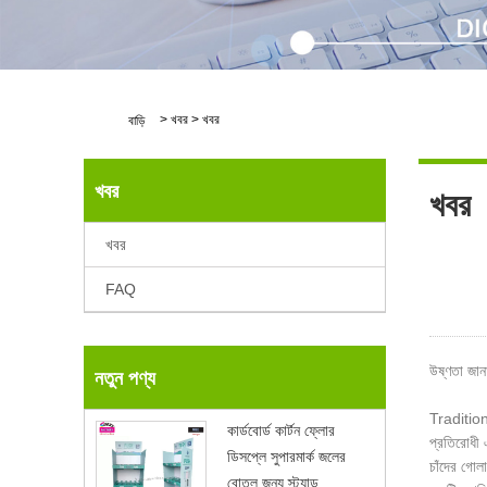
>
খবর
>
খবর
বাড়ি
খবর
খবর
খবর
FAQ
উষ্ণতা জান
নতুন পণ্য
Traditional
কার্ডবোর্ড কার্টন ফ্লোর
প্রতিরোধী এ
ডিসপ্লে সুপারমার্ক জলের
চাঁদের গোলা
বোতল জন্য স্ট্যান্ড