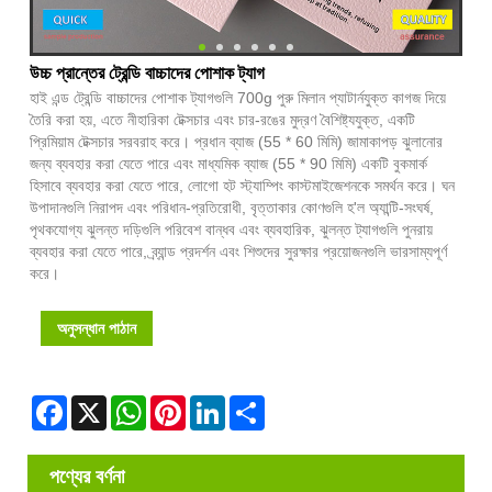
উচ্চ প্রান্তের ট্রেন্ডি বাচ্চাদের পোশাক ট্যাগ
হাই এন্ড ট্রেন্ডি বাচ্চাদের পোশাক ট্যাগগুলি 700g পুরু মিলান প্যাটার্নযুক্ত কাগজ দিয়ে
তৈরি করা হয়, এতে নীহারিকা টেক্সচার এবং চার-রঙের মুদ্রণ বৈশিষ্ট্যযুক্ত, একটি
প্রিমিয়াম টেক্সচার সরবরাহ করে। প্রধান ব্যাজ (55 * 60 মিমি) জামাকাপড় ঝুলানোর
জন্য ব্যবহার করা যেতে পারে এবং মাধ্যমিক ব্যাজ (55 * 90 মিমি) একটি বুকমার্ক
হিসাবে ব্যবহার করা যেতে পারে, লোগো হট স্ট্যাম্পিং কাস্টমাইজেশনকে সমর্থন করে। ঘন
উপাদানগুলি নিরাপদ এবং পরিধান-প্রতিরোধী, বৃত্তাকার কোণগুলি হ'ল অ্যান্টি-সংঘর্ষ,
পৃথকযোগ্য ঝুলন্ত দড়িগুলি পরিবেশ বান্ধব এবং ব্যবহারিক, ঝুলন্ত ট্যাগগুলি পুনরায়
ব্যবহার করা যেতে পারে, ব্র্যান্ড প্রদর্শন এবং শিশুদের সুরক্ষার প্রয়োজনগুলি ভারসাম্যপূর্ণ
করে।
অনুসন্ধান পাঠান
Facebook
X
WhatsApp
Pinterest
LinkedIn
Share
পণ্যের বর্ণনা