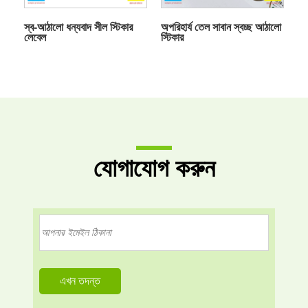
স্ব-আঠালো ধন্যবাদ সীল স্টিকার
অপরিহার্য তেল সাবান স্বচ্ছ আঠালো
লেবেল
স্টিকার
যোগাযোগ করুন