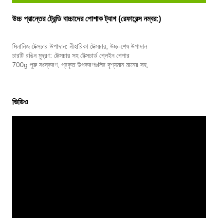
উচ্চ প্রান্তের ট্রেন্ডি বাচ্চাদের পোশাক ট্যাগ (রেফারেন্স নম্বর:)
মিলানিজ টেক্সচার উপাদান: নীহারিকা টেক্সচার, উচ্চ-শেষ উপাদান
চারটি রঙিন মুদ্রণ: টেক্সচার সহ টেক্সচার্ড প্লেইন পেপার
700g পুরু সংস্করণ, প্রকৃত উপকরণগুলির দৃশ্যমান মানের সহ;
ভিডিও