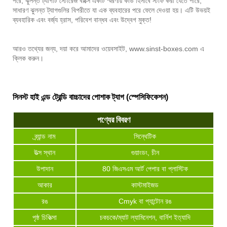
পরে, ঝুলন্ত ট্যাগটি স্টোরেজ বাক্সে একটি স্মরণীয় কার্ড হিসাবে স্টাফ করা যেতে পারে,
সাধারণ ঝুলন্ত ট্যাগগুলির বিপরীতে যা এক ব্যবহারের পরে ফেলে দেওয়া হয়। এটি উভয়ই
ব্যবহারিক এবং বর্জ্য হ্রাস, পরিবেশ বান্ধব এবং উদ্বেগ মুক্ত!
আরও তথ্যের জন্য, দয়া করে আমাদের ওয়েবসাইট, www.sinst-boxes.com এ
ক্লিক করুন।
সিনস্ট হাই এন্ড ট্রেন্ডি বাচ্চাদের পোশাক ট্যাগ (স্পেসিফিকেশন)
পণ্যের বিবরণ
ব্র্যান্ড নাম
সিন্থেটিক
উত্স স্থান
গুয়াংডং, চীন
উপাদান
80 জিএসএম আর্ট পেপার বা প্লাস্টিক
আকার
কাস্টমাইজড
রঙ
Cmyk বা প্যান্টোন রঙ
পৃষ্ঠ চিকিত্সা
চকচকে/ম্যাট ল্যামিনেশন, বার্নিশ ইত্যাদি