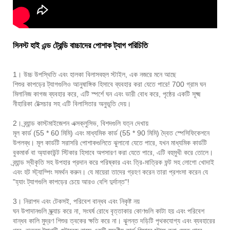
সিনস্ট হাই এন্ড ট্রেন্ডি বাচ্চাদের পোশাক ট্যাগ পরিচিতি
1। উচ্চ উপস্থিতি এবং হালকা বিলাসবহুল স্টাইল, এক নজরে মনে আছে
শিশুর কাপড়ের ট্যাগগুলিও আনুষাঙ্গিক হিসাবে ব্যবহার করা যেতে পারে! 700 গ্রাম ঘন
মিলানিজ কাগজ ব্যবহার করে, এটি স্পর্শে ঘন এবং ভারী বোধ করে, পৃষ্ঠের একটি সূক্ষ্ম
নীহারিকা টেক্সচার সহ এটি বিলাসিতার অনুভূতি দেয়।
2। ব্র্যান্ড কাস্টমাইজেশন এক্সক্লুসিভ, বিশদগুলি যত্ন দেখায়
মূল কার্ড (55 * 60 মিমি) এবং মাধ্যমিক কার্ড (55 * 90 মিমি) দ্বৈত স্পেসিফিকেশনে
উপলব্ধ। মূল কার্ডটি সরাসরি পোশাকগুলিতে ঝুলানো যেতে পারে, যখন মাধ্যমিক কার্ডটি
বুকমার্ক বা অ্যাকাউন্ট স্টিকার হিসাবে অপসারণ করা যেতে পারে, এটি বহুমুখী করে তোলে।
ব্র্যান্ড স্বীকৃতি সহ উপহার প্রদান করে পরিষ্কার এবং ত্রি-মাত্রিক ফন্ট সহ লোগো খোদাই
এবং হট স্ট্যাম্পিং সমর্থন করুন। যে মায়েরা তাদের গ্রহণ করেন তারা প্রশংসা করেন যে
"হ্যাং ট্যাগগুলি কাপড়ের চেয়ে আরও বেশি দুর্দান্ত"!
3। নিরাপদ এবং টেকসই, পরিবেশ বান্ধব এবং নিকৃষ্ট নয়
ঘন উপাদানগুলি স্ক্র্যাচ করে না, সংঘর্ষ রোধে বৃত্তাকার কোণগুলি কাটা হয় এবং পরিবেশ
বান্ধব কালি মুদ্রণ শিশুর ত্বকের ক্ষতি করে না। ঝুলন্ত দড়িটি পৃথকযোগ্য এবং ব্যবহারের