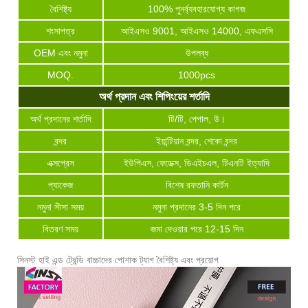
বৈশিষ্ট্য
100% পুনর্ব্যবহারযোগ্য কাগজ
শংসাপত্র
আইএসও 9001, আইএসও 14000, এফএসসি
OEM এবং নমুনা
উপলব্ধ
MOQ.
1000pcs
অর্থ প্রদান এবং শিপিংয়ের শর্তাদি
অর্থ প্রদানের শর্তাদি
টি/টি, পেপাল, উ।
বন্দর
ইয়ান্টিয়ান বন্দর, শেকো বন্দর
এক্সপ্রেস
ইউপিএস, ফেডেক্স, ডিএইচএল, টিএনটি ইত্যাদি
প্যাকেজ
বিশেষ রফতানি কার্টন
নমুনা সীসা সময়
নমুনা প্রদানের 3-5 দিন পরে
বিতরণ সময়
জমা দেওয়ার পরে 12-15 দিন
সিনস্ট হাই এন্ড ট্রেন্ডি বাচ্চাদের পোশাক ট্যাগ বৈশিষ্ট্য এবং প্রয়োগ